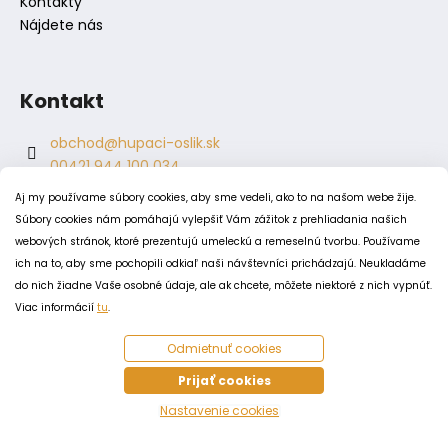
Kontakty
Nájdete nás
Kontakt
obchod
@
hupaci-oslik.sk
00421 944 100 034
00421 944 904 704
Aj my používame súbory cookies, aby sme vedeli, ako to na našom webe žije.
hupaci.oslik
Súbory cookies nám pomáhajú vylepšiť Vám zážitok z prehliadania našich
dagmar.juricova
webových stránok, ktoré prezentujú umeleckú a remeselnú tvorbu. Používame
ich na to, aby sme pochopili odkiaľ naši návštevníci prichádzajú. Neukladáme
do nich žiadne Vaše osobné údaje, ale ak chcete, môžete niektoré z nich vypnúť.
PODMIENKY
Viac informácií
tu
.
Obchodné podmienky
Odmietnuť cookies
Odstúpenie od zmluvy
Zásady spracovania a ochrany osobných údajov
Prijať cookies
Zásady používania súborov cookie
Nastavenie cookies