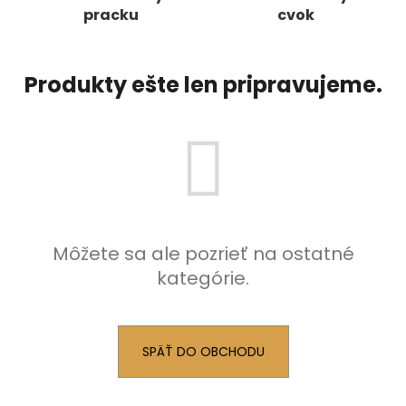
pracku
cvok
á
j
s
Produkty ešte len pripravujeme.
ť
?
HĽADAŤ
Môžete sa ale pozrieť na ostatné
kategórie.
O
d
p
o
SPÄŤ DO OBCHODU
r
ú