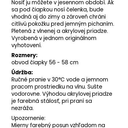
Nosiť ju môžete v jesennom období. Ak
sa pod čiapkou nosí čelenka, bude
vhodná aj do zimy a zároveň chráni
citlivú pokožku pred jemným pichaním.
Pletená z vlnenej a akrylovej priadze.
Vyrobená v jednom originálnom
vyhotovení.
Rozmery:
obvod čiapky 56 - 58 cm
Údržba:
Ručné pranie v 30°C vode a jemnom
pracom prostriedku na vlnu. Sušte
vodorovne. Výhodou akrylovej priadze
je farebná stálosť, pri praní sa
nezráža.
Upozornenie:
Mierny farebný posun vzhľadom na