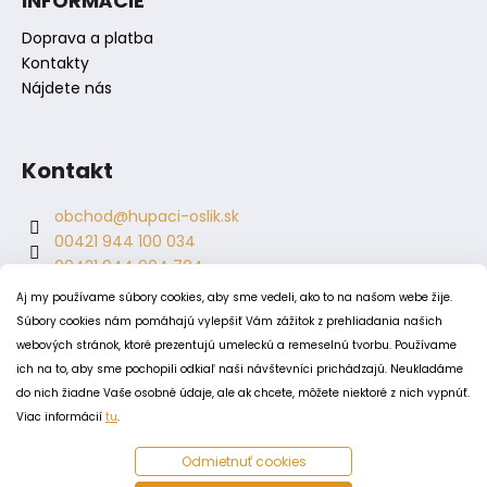
INFORMÁCIE
Doprava a platba
Kontakty
Nájdete nás
Kontakt
obchod
@
hupaci-oslik.sk
00421 944 100 034
00421 944 904 704
hupaci.oslik
Aj my používame súbory cookies, aby sme vedeli, ako to na našom webe žije.
dagmar.juricova
Súbory cookies nám pomáhajú vylepšiť Vám zážitok z prehliadania našich
webových stránok, ktoré prezentujú umeleckú a remeselnú tvorbu. Používame
ich na to, aby sme pochopili odkiaľ naši návštevníci prichádzajú. Neukladáme
PODMIENKY
do nich žiadne Vaše osobné údaje, ale ak chcete, môžete niektoré z nich vypnúť.
Obchodné podmienky
Viac informácií
tu
.
Odstúpenie od zmluvy
Odmietnuť cookies
Zásady spracovania a ochrany osobných údajov