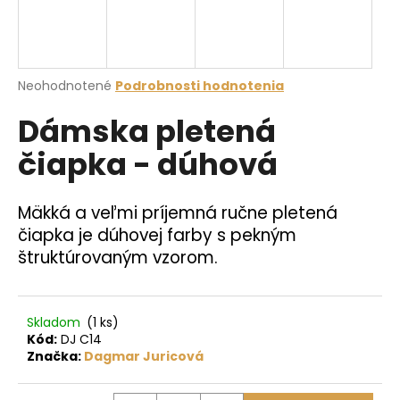
á
j
s
Priemerné
Neohodnotené
Podrobnosti hodnotenia
ť
hodnotenie
?
Dámska pletená
produktu
je
čiapka - dúhová
0,0
z
5
hviezdičiek.
HĽADAŤ
Mäkká a veľmi príjemná ručne pletená
čiapka je dúhovej farby s pekným
štruktúrovaným vzorom.
O
d
p
Skladom
(1 ks)
Kód:
DJ C14
o
Značka:
Dagmar Juricová
r
ú