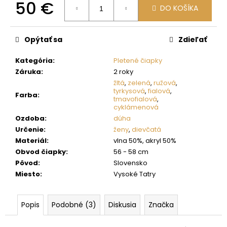
č
50 €
DO KOŠÍKA
a
Jednotková
m
cena:
e
Opýtať sa
Zdieľať
Kategória
:
Pletené čiapky
Záruka
:
2 roky
žltá
,
zelená
,
ružová
,
tyrkysová
,
fialová
,
Farba
:
tmavofialová
,
cyklámenová
Ozdoba
:
dúha
Určenie
:
ženy
,
dievčatá
Materiál
:
vlna 50%, akryl 50%
Obvod čiapky
:
56 - 58 cm
Pôvod
:
Slovensko
Miesto
:
Vysoké Tatry
Popis
Podobné (3)
Diskusia
Značka