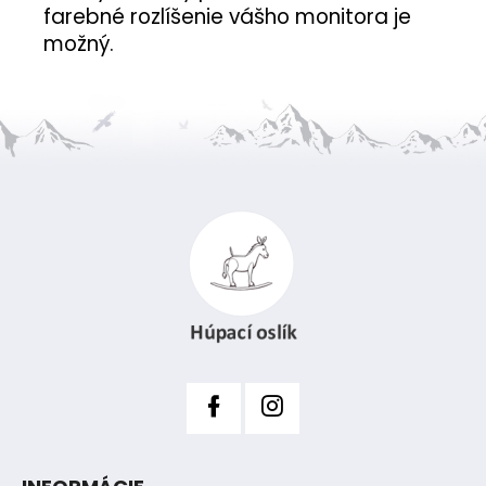
farebné rozlíšenie vášho monitora je
možný.
Z
á
p
ä
t
i
e