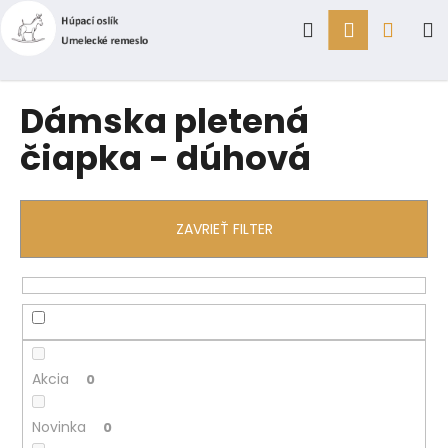
K
Prejsť
Hľadať
Prihlásen
Náku
M
na
o
obsah
Späť
Späť
š
í
košík
Č
Dámska pletená
k
o
čiapka - dúhová
p
o
t
ZAVRIEŤ FILTER
r
e
b
u
j
e
Akcia
0
t
e
Novinka
0
n