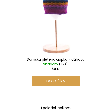
i
s
p
r
o
d
u
k
t
o
Dámska pletená čiapka - dúhová
v
Skladom
(1 ks)
50 €
DO KOŠÍKA
1
položiek celkom
O