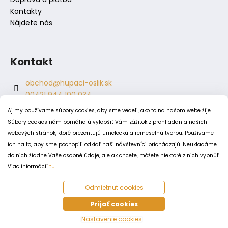
Kontakty
Nájdete nás
Kontakt
obchod
@
hupaci-oslik.sk
00421 944 100 034
00421 944 904 704
Aj my používame súbory cookies, aby sme vedeli, ako to na našom webe žije.
hupaci.oslik
Súbory cookies nám pomáhajú vylepšiť Vám zážitok z prehliadania našich
dagmar.juricova
webových stránok, ktoré prezentujú umeleckú a remeselnú tvorbu. Používame
ich na to, aby sme pochopili odkiaľ naši návštevníci prichádzajú. Neukladáme
do nich žiadne Vaše osobné údaje, ale ak chcete, môžete niektoré z nich vypnúť.
PODMIENKY
Viac informácií
tu
.
Obchodné podmienky
Odmietnuť cookies
Odstúpenie od zmluvy
Zásady spracovania a ochrany osobných údajov
Prijať cookies
Zásady používania súborov cookie
Nastavenie cookies