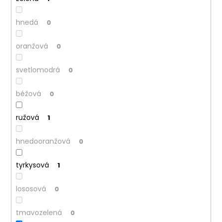
č
a
m
hnedá
0
e
oranžová
0
svetlomodrá
0
béžová
0
ružová
1
hnedooranžová
0
tyrkysová
1
lososová
0
tmavozelená
0