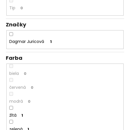
á
Tip
0
j
s
Značky
ť
?
Dagmar Juricová
1
Farba
HĽADAŤ
biela
0
červená
0
O
d
modrá
0
p
o
žltá
1
r
ú
zelená
1