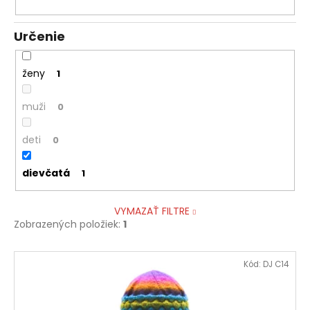
Určenie
ženy
1
muži
0
deti
0
dievčatá
1
VYMAZAŤ FILTRE
Zobrazených položiek:
1
V
Kód:
DJ C14
ý
p