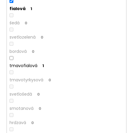
fialová
1
šedá
0
svetlozelená
0
bordová
0
tmavofialová
1
tmavotyrkysová
0
svetlošedá
0
smotanová
0
hrdzavá
0