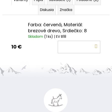
Diskusia
Značka
Farba: červená, Materiál:
brezové drevo, Srdiečko: 8
Skladom
(1 ks)
| EV B18
DO
10 €
KOŠÍ
Z
á
p
ä
t