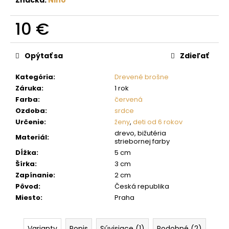
č
a
m
10 €
e
Jednotková
cena:
Opýtať sa
Zdieľať
Kategória
:
Drevené brošne
Záruka
:
1 rok
Farba
:
červená
Ozdoba
:
srdce
Určenie
:
ženy
,
deti od 6 rokov
drevo, bižutéria
Materiál
:
striebornej farby
Dĺžka
:
5 cm
Šírka
:
3 cm
Zapínanie
:
2 cm
Pôvod
:
Česká republika
Miesto
:
Praha
Varianty
Popis
Súvisiace (1)
Podobné (2)