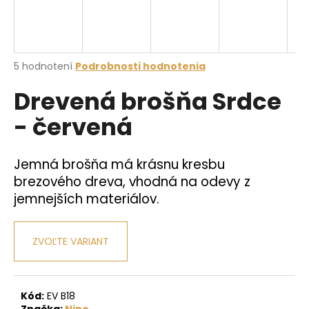
á
j
s
Priemerné
5 hodnotení
Podrobnosti hodnotenia
ť
hodnotenie
?
Drevená brošňa Srdce
produktu
je
- červená
3,8
z
5
hviezdičiek.
HĽADAŤ
Jemná brošňa má krásnu kresbu
brezového dreva, vhodná na odevy z
jemnejších materiálov.
O
d
ZVOĽTE VARIANT
p
o
r
ú
Kód:
EV B18
Značka:
Nino