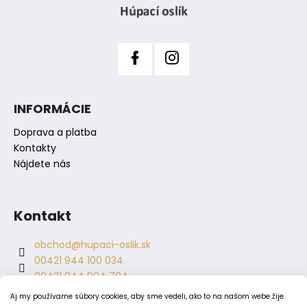
i
e
INFORMÁCIE
Doprava a platba
Kontakty
Nájdete nás
Kontakt
obchod
@
hupaci-oslik.sk
00421 944 100 034
00421 944 904 704
hupaci.oslik
Aj my používame súbory cookies, aby sme vedeli, ako to na našom webe žije.