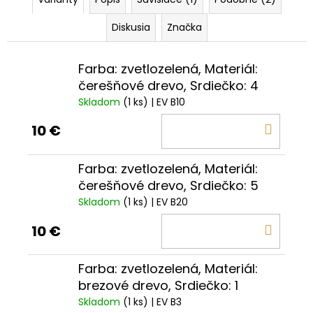
Diskusia
Značka
Farba: zvetlozelená, Materiál:
čerešňové drevo, Srdiečko: 4
Skladom
(1 ks)
| EV B10
DO
10 €
KOŠÍ
Farba: zvetlozelená, Materiál:
čerešňové drevo, Srdiečko: 5
Skladom
(1 ks)
| EV B20
DO
10 €
KOŠÍ
Farba: zvetlozelená, Materiál:
brezové drevo, Srdiečko: 1
Skladom
(1 ks)
| EV B3