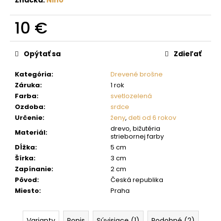
č
a
m
10 €
e
Jednotková
cena:
Opýtať sa
Zdieľať
Kategória
:
Drevené brošne
Záruka
:
1 rok
Farba
:
svetlozelená
Ozdoba
:
srdce
Určenie
:
ženy
,
deti od 6 rokov
drevo, bižutéria
Materiál
:
striebornej farby
Dĺžka
:
5 cm
Šírka
:
3 cm
Zapínanie
:
2 cm
Pôvod
:
Česká republika
Miesto
:
Praha
Varianty
Popis
Súvisiace (1)
Podobné (2)