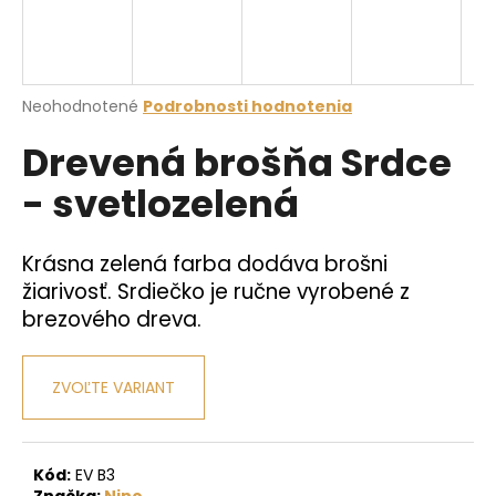
á
j
s
Priemerné
Neohodnotené
Podrobnosti hodnotenia
ť
hodnotenie
?
Drevená brošňa Srdce
produktu
je
- svetlozelená
0,0
z
5
hviezdičiek.
HĽADAŤ
Krásna zelená farba dodáva brošni
žiarivosť. Srdiečko je ručne vyrobené z
brezového dreva.
O
d
ZVOĽTE VARIANT
p
o
r
ú
Kód:
EV B3
Značka:
Nino