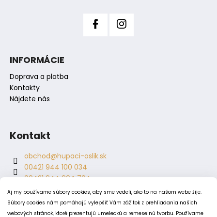
INFORMÁCIE
Doprava a platba
Kontakty
Nájdete nás
Kontakt
obchod
@
hupaci-oslik.sk
00421 944 100 034
00421 944 904 704
hupaci.oslik
Aj my používame súbory cookies, aby sme vedeli, ako to na našom webe žije.
dagmar.juricova
Súbory cookies nám pomáhajú vylepšiť Vám zážitok z prehliadania našich
webových stránok, ktoré prezentujú umeleckú a remeselnú tvorbu. Používame