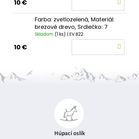
DO
10 €
KOŠÍ
Farba: zvetlozelená, Materiál:
brezové drevo, Srdiečko: 7
Skladom
(1 ks)
| EV B22
DO
10 €
KOŠÍ
Z
á
p
ä
t
i
e