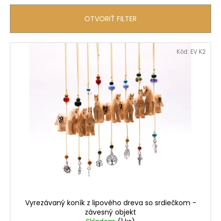
á
OTVORIŤ FILTER
j
s
V
ť
Kód:
EV K2
ý
?
p
i
s
p
HĽADAŤ
r
o
d
O
u
d
k
p
t
o
o
r
Vyrezávaný koník z lipového dreva so srdiečkom -
ú
v
závesný objekt