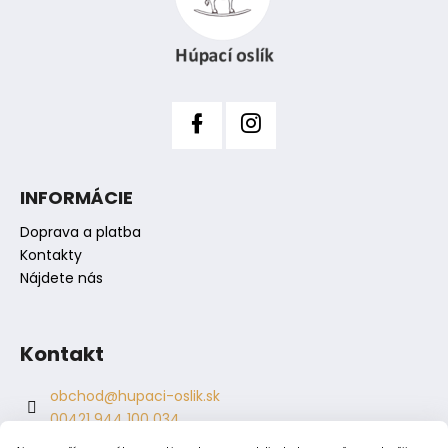
r
t
v
i
k
y
e
v
ý
p
i
s
INFORMÁCIE
u
Doprava a platba
Kontakty
Nájdete nás
Kontakt
obchod
@
hupaci-oslik.sk
00421 944 100 034
00421 944 904 704