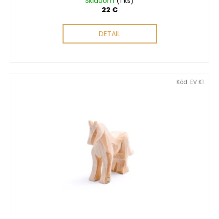
č
Skladom
(1 ks)
22 €
a
m
e
DETAIL
Kód:
EV K1