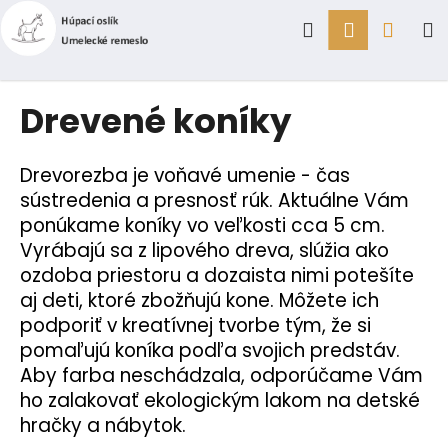
K
Prejsť
Hľadať
Prihlásen
Náku
M
na
o
obsah
Späť
Späť
š
í
košík
Č
Drevené koníky
k
o
p
Drevorezba je voňavé umenie - čas
o
sústredenia a presnosť rúk. Aktuálne Vám
t
ponúkame koníky vo veľkosti cca 5 cm.
r
Vyrábajú sa z lipového dreva, slúžia ako
e
ozdoba priestoru a dozaista nimi potešíte
b
aj deti, ktoré zbožňujú kone. Môžete ich
u
podporiť v kreatívnej tvorbe tým, že si
j
pomaľujú koníka podľa svojich predstáv.
e
Aby farba neschádzala, odporúčame Vám
t
ho zalakovať ekologickým lakom na detské
e
hračky a nábytok.
n