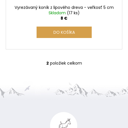
Vyrezávaný koník z lipového dreva - veľkosť 5 cm
Skladom
(17 ks)
8 €
DO KOŠÍKA
2
položiek celkom
O
v
l
á
d
a
Z
c
i
á
e
p
p
ä