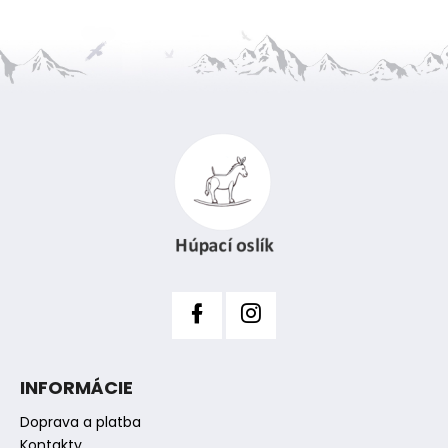
Z
á
p
ä
t
i
e
INFORMÁCIE
Doprava a platba
Kontakty