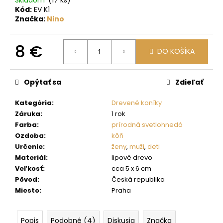
č
Kód:
EV K1
a
Značka:
Nino
m
e
8 €
DO KOŠÍKA
Jednotková
cena:
Opýtať sa
Zdieľať
Kategória
:
Drevené koníky
Záruka
:
1 rok
Farba
:
prírodná svetlohnedá
Ozdoba
:
kôň
Určenie
:
ženy
,
muži
,
deti
Materiál
:
lipové drevo
Veľkosť
:
cca 5 x 6 cm
Pôvod
:
Česká republika
Miesto
:
Praha
Popis
Podobné (4)
Diskusia
Značka