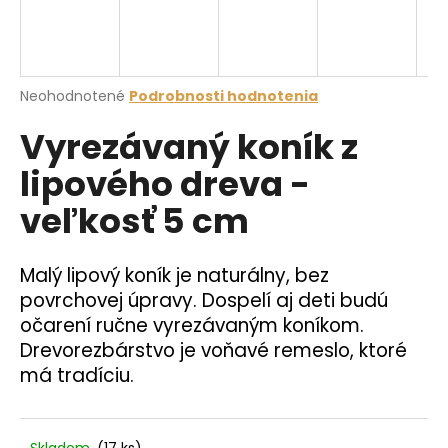
á
j
s
Priemerné
Neohodnotené
Podrobnosti hodnotenia
ť
hodnotenie
?
Vyrezávaný koník z
produktu
je
lipového dreva -
0,0
z
veľkosť 5 cm
5
hviezdičiek.
HĽADAŤ
Malý lipový koník je naturálny, bez
povrchovej úpravy. Dospelí aj deti budú
O
očarení ručne vyrezávaným koníkom.
d
Drevorezbárstvo je voňavé remeslo, ktoré
p
má tradíciu.
o
r
ú
Skladom
(17 ks)