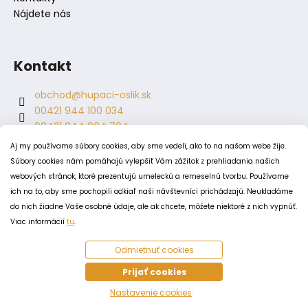
Nájdete nás
Kontakt
obchod
@
hupaci-oslik.sk
00421 944 100 034
00421 944 904 704
hupaci.oslik
Aj my používame súbory cookies, aby sme vedeli, ako to na našom webe žije.
dagmar.juricova
Súbory cookies nám pomáhajú vylepšiť Vám zážitok z prehliadania našich
webových stránok, ktoré prezentujú umeleckú a remeselnú tvorbu. Používame
ich na to, aby sme pochopili odkiaľ naši návštevníci prichádzajú. Neukladáme
PODMIENKY
do nich žiadne Vaše osobné údaje, ale ak chcete, môžete niektoré z nich vypnúť.
Obchodné podmienky
Viac informácií
tu
.
Odstúpenie od zmluvy
Odmietnuť cookies
Zásady spracovania a ochrany osobných údajov
Zásady používania súborov cookie
Prijať cookies
Nastavenie cookies