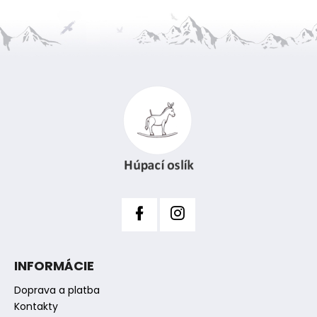
Z
á
p
ä
t
i
e
INFORMÁCIE
Doprava a platba
Kontakty