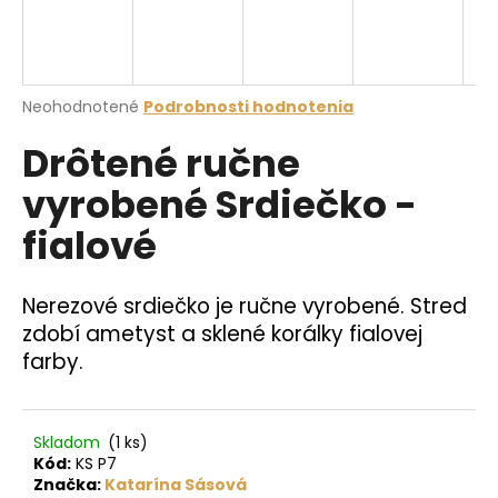
á
j
s
Priemerné
Neohodnotené
Podrobnosti hodnotenia
ť
hodnotenie
?
Drôtené ručne
produktu
je
vyrobené Srdiečko -
0,0
z
fialové
5
hviezdičiek.
HĽADAŤ
Nerezové srdiečko je ručne vyrobené. Stred
zdobí ametyst a sklené korálky fialovej
O
farby.
d
p
o
Skladom
(1 ks)
r
Kód:
KS P7
ú
Značka:
Katarína Sásová