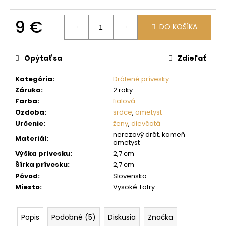
č
a
9 €
m
DO KOŠÍKA
e
Jednotková
cena:
Opýtať sa
Zdieľať
Kategória
:
Drôtené prívesky
Záruka
:
2 roky
Farba
:
fialová
Ozdoba
:
srdce
,
ametyst
Určenie
:
ženy
,
dievčatá
nerezový drôt, kameň
Materiál
:
ametyst
Výška prívesku
:
2,7 cm
Šírka prívesku
:
2,7 cm
Pôvod
:
Slovensko
Miesto
:
Vysoké Tatry
Popis
Podobné (5)
Diskusia
Značka