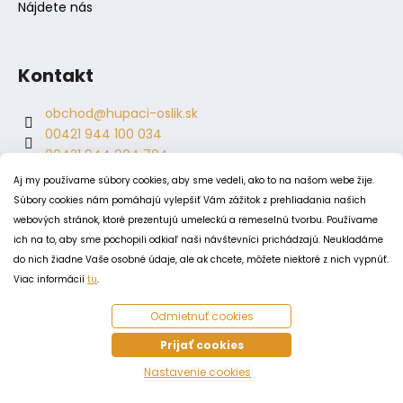
Nájdete nás
Kontakt
obchod
@
hupaci-oslik.sk
00421 944 100 034
00421 944 904 704
hupaci.oslik
Aj my používame súbory cookies, aby sme vedeli, ako to na našom webe žije.
dagmar.juricova
Súbory cookies nám pomáhajú vylepšiť Vám zážitok z prehliadania našich
webových stránok, ktoré prezentujú umeleckú a remeselnú tvorbu. Používame
ich na to, aby sme pochopili odkiaľ naši návštevníci prichádzajú. Neukladáme
PODMIENKY
do nich žiadne Vaše osobné údaje, ale ak chcete, môžete niektoré z nich vypnúť.
Obchodné podmienky
Viac informácií
tu
.
Odstúpenie od zmluvy
Odmietnuť cookies
Zásady spracovania a ochrany osobných údajov
Zásady používania súborov cookie
Prijať cookies
Nastavenie cookies
Vytvoril Shoptet