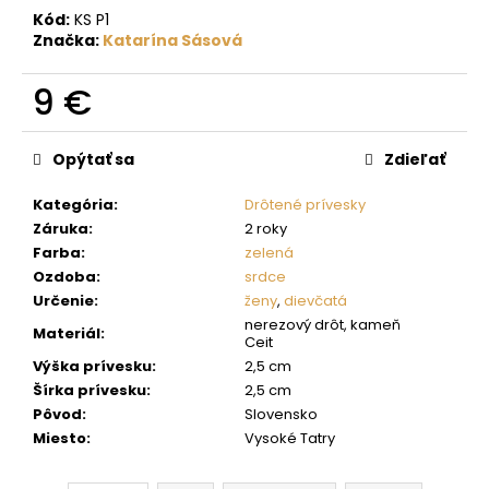
č
Kód:
KS P1
a
Značka:
Katarína Sásová
m
e
9 €
Jednotková
cena:
Opýtať sa
Zdieľať
Kategória
:
Drôtené prívesky
Záruka
:
2 roky
Farba
:
zelená
Ozdoba
:
srdce
Určenie
:
ženy
,
dievčatá
nerezový drôt, kameň
Materiál
:
Ceit
Výška prívesku
:
2,5 cm
Šírka prívesku
:
2,5 cm
Pôvod
:
Slovensko
Miesto
:
Vysoké Tatry