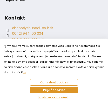
Kontakt
obchod
@
hupaci-oslik.sk
00421 944 100 034
00421 944 904 704
hupaci.oslik
Aj my používame súbory cookies, aby sme vedeli, ako to na našom webe žije.
dagmar.juricova
Súbory cookies nám pomáhajú vylepšiť Vám zážitok z prehliadania našich
webových stránok, ktoré prezentujú umeleckú a remeselnú tvorbu. Používame
ich na to, aby sme pochopili odkiaľ naši návštevníci prichádzajú. Neukladáme
PODMIENKY
do nich žiadne Vaše osobné údaje, ale ak chcete, môžete niektoré z nich vypnúť.
Obchodné podmienky
Viac informácií
tu
.
Odstúpenie od zmluvy
Odmietnuť cookies
Zásady spracovania a ochrany osobných údajov
Zásady používania súborov cookie
Prijať cookies
Nastavenie cookies
Vytvoril Shoptet