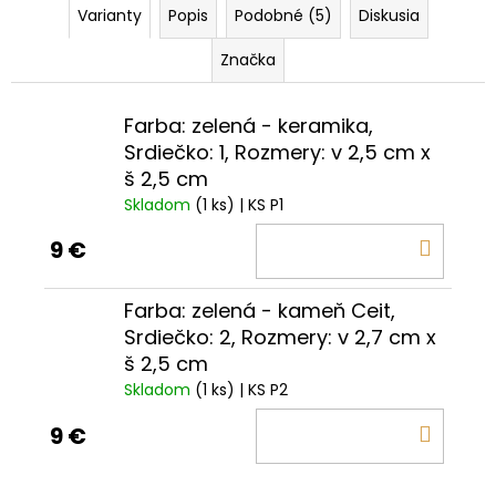
Varianty
Popis
Podobné (5)
Diskusia
Značka
Farba: zelená - keramika,
Srdiečko: 1, Rozmery: v 2,5 cm x
š 2,5 cm
Skladom
(1 ks)
| KS P1
DO
9 €
KOŠÍ
Farba: zelená - kameň Ceit,
Srdiečko: 2, Rozmery: v 2,7 cm x
š 2,5 cm
Skladom
(1 ks)
| KS P2
DO
9 €
KOŠÍ