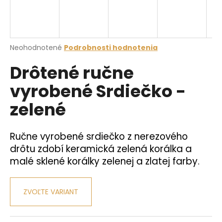
á
j
s
Priemerné
Neohodnotené
Podrobnosti hodnotenia
ť
hodnotenie
?
Drôtené ručne
produktu
je
vyrobené Srdiečko -
0,0
z
zelené
5
hviezdičiek.
HĽADAŤ
Ručne vyrobené srdiečko z nerezového
drôtu zdobí keramická zelená korálka a
O
malé sklené korálky zelenej a zlatej farby.
d
p
o
ZVOĽTE VARIANT
r
ú