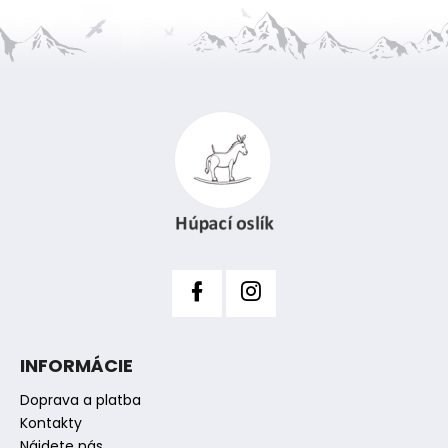
Z
á
p
ä
t
i
e
INFORMÁCIE
Doprava a platba
Kontakty
Nájdete nás