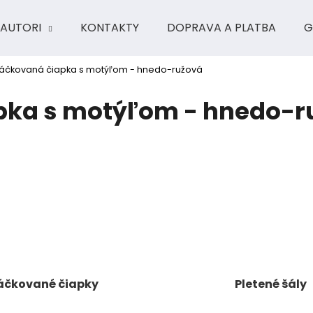
AUTORI
KONTAKTY
DOPRAVA A PLATBA
G
áčkovaná čiapka s motýľom - hnedo-ružová
Čo potrebujete nájsť?
ka s motýľom - hnedo-r
HĽADAŤ
Odporúčame
áčkované čiapky
Pletené šály