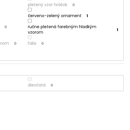
pletený vzor hrášok
0
červeno-zelený ornament
1
ručne pletená farebným hladkým
0
1
vzorom
orom
ľalia
0
0
dievčatá
0