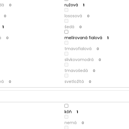
dá
ružová
0
1
lososová
0
0
šedá
1
0
á
melírovaná fialová
0
1
tmavofialová
0
slivkovomodrá
0
tmavošedá
0
vá
svetložltá
0
0
kôň
1
nemá
0