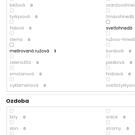
béžová
oranžovohne
0
tyrkysová
tmavohnedá
0
fialová
svetlohnedá
0
čierna
ružovo-hned
0
melírovaná ružová
bordová
1
0
zelenožltá
piesková
0
0
smotanová
hrdzavá
0
0
cyklámenová
svetlotyrkyso
0
Ozdoba
listy
srdce
0
0
slon
stromy
0
0