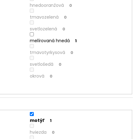
hnedooranžová
0
tmavozelená
0
svetlozelená
0
melírovaná hnedá
1
tmavotyrkysová
0
svetlošedá
0
okrová
0
motýľ
1
hviezda
0