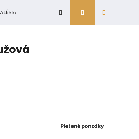
Hľadať
Prihlásenie
Nákupný
ALÉRIA
košík
užová
Pletené ponožky