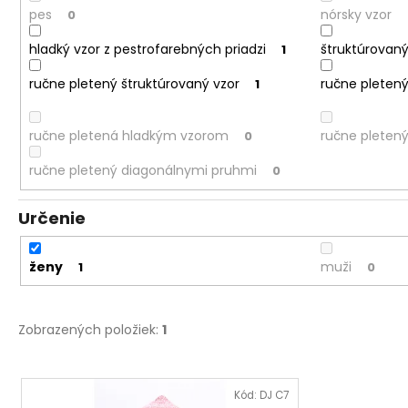
pes
nórsky vzor
0
hladký vzor z pestrofarebných priadzi
štruktúrovaný
1
ručne pletený štruktúrovaný vzor
ručne pletený
1
ručne pletená hladkým vzorom
ručne pleten
0
ručne pletený diagonálnymi pruhmi
0
Určenie
ženy
muži
1
0
Zobrazených položiek:
1
V
ý
Kód:
DJ C7