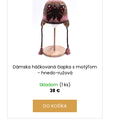
p
i
s
p
r
o
d
u
Dámska háčkovaná čiapka s motýľom
k
- hnedo-ružová
t
o
Skladom
(1 ks)
38 €
v
DO KOŠÍKA