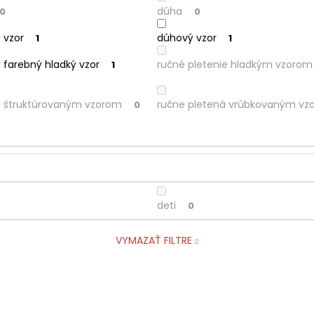
dúha
0
0
 vzor
dúhový vzor
1
1
 farebný hladký vzor
ručné pletenie hladkým vzorom
1
ý štruktúrovaným vzorom
ručne pletená vrúbkovaným vz
0
deti
0
VYMAZAŤ FILTRE