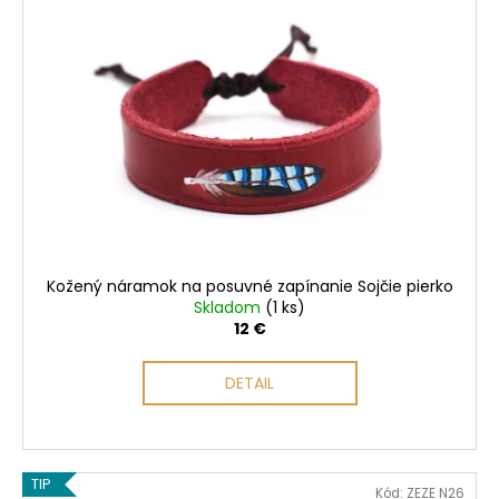
i
s
p
r
o
d
u
k
t
o
Kožený náramok na posuvné zapínanie Sojčie pierko
v
Skladom
(1 ks)
12 €
DETAIL
TIP
Kód:
ZEZE N26