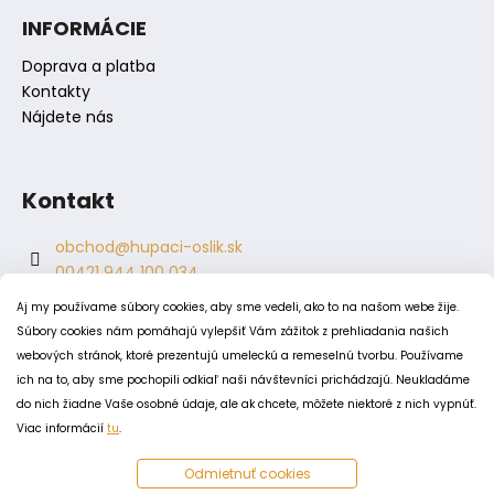
s
INFORMÁCIE
u
Doprava a platba
Kontakty
Nájdete nás
Kontakt
obchod
@
hupaci-oslik.sk
00421 944 100 034
00421 944 904 704
Aj my používame súbory cookies, aby sme vedeli, ako to na našom webe žije.
hupaci.oslik
Súbory cookies nám pomáhajú vylepšiť Vám zážitok z prehliadania našich
dagmar.juricova
webových stránok, ktoré prezentujú umeleckú a remeselnú tvorbu. Používame
ich na to, aby sme pochopili odkiaľ naši návštevníci prichádzajú. Neukladáme
do nich žiadne Vaše osobné údaje, ale ak chcete, môžete niektoré z nich vypnúť.
PODMIENKY
Viac informácií
tu
.
Obchodné podmienky
Odmietnuť cookies
Odstúpenie od zmluvy