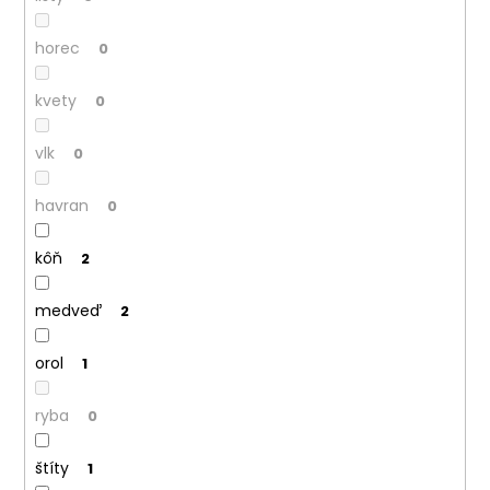
horec
0
kvety
0
vlk
0
havran
0
kôň
2
medveď
2
orol
1
ryba
0
štíty
1