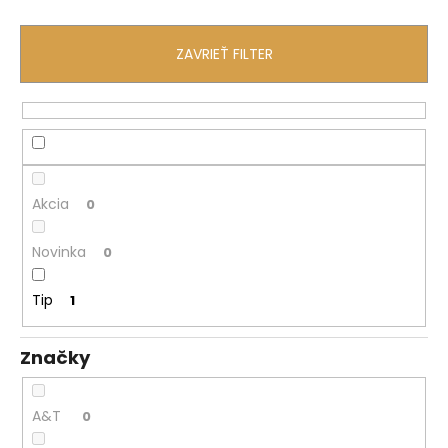
á
j
ZAVRIEŤ FILTER
s
ť
?
Akcia
0
HĽADAŤ
Novinka
0
Tip
1
O
d
Značky
p
o
r
A&T
0
ú