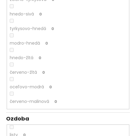
hnedo-sivá
0
tyrkysovo-hnedá
0
modro-hnedá
0
hnedo-žltá
0
červeno-žltá
0
oceľovo-modrá
0
červeno-malinová
0
Ozdoba
listy
0