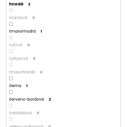
hnedá
2
oranžová
0
tmavomodrá
1
ružová
0
tyrkysová
0
tmavohnedá
0
čierna
1
červeno-bordová
2
čokoládová
0
zeleno-tyrkysová
0