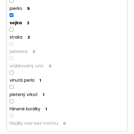
pierko
5
sojka
2
straka
2
jašterica
0
vrúbkovaný vzor
0
vinutá perla
1
pletený vrkoč
1
hlinené korálky
1
hladký vzor bez motívu
0