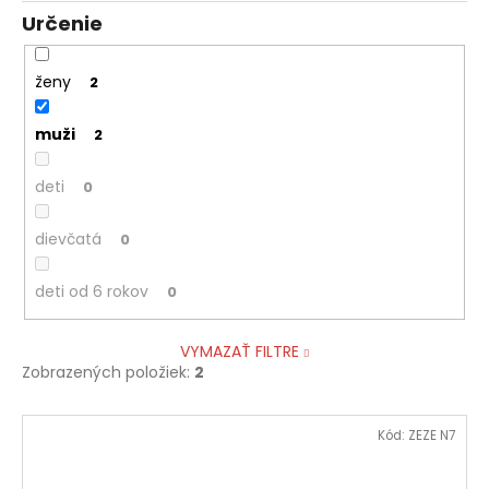
Určenie
ženy
2
muži
2
deti
0
dievčatá
0
deti od 6 rokov
0
VYMAZAŤ FILTRE
Zobrazených položiek:
2
V
Kód:
ZEZE N7
ý
p