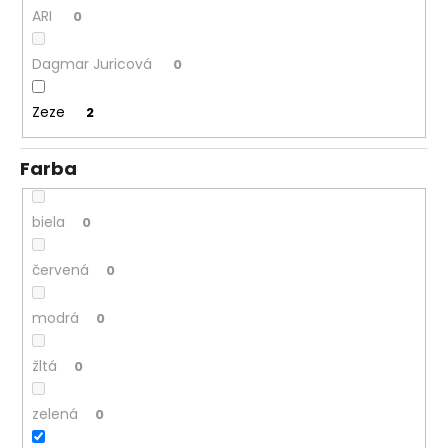
č
ARI
0
a
m
Dagmar Juricová
0
e
Zeze
2
Farba
biela
0
červená
0
modrá
0
žltá
0
zelená
0