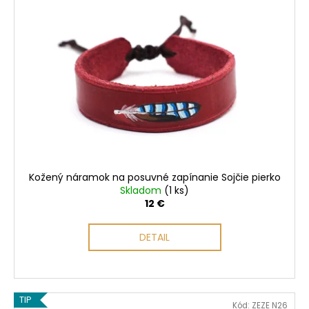
i
s
p
r
o
d
u
k
t
o
Kožený náramok na posuvné zapínanie Sojčie pierko
v
Skladom
(1 ks)
12 €
DETAIL
TIP
Kód:
ZEZE N26