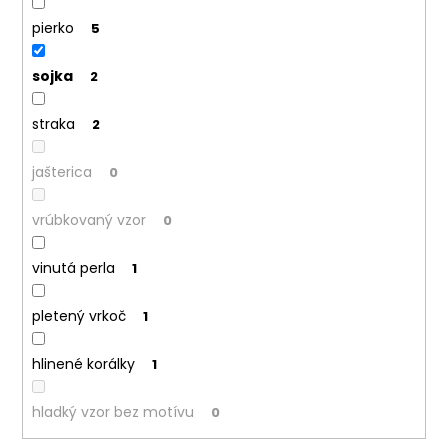
pierko
5
sojka
2
straka
2
jašterica
0
vrúbkovaný vzor
0
vinutá perla
1
pletený vrkoč
1
hlinené korálky
1
hladký vzor bez motívu
0