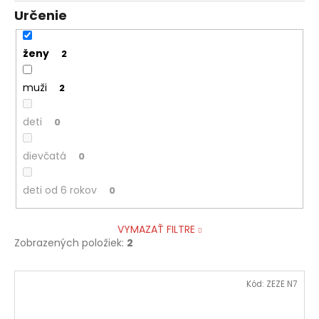
Určenie
ženy
2
muži
2
deti
0
dievčatá
0
deti od 6 rokov
0
VYMAZAŤ FILTRE
Zobrazených položiek:
2
V
Kód:
ZEZE N7
ý
p