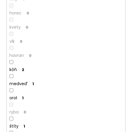
horec
0
kvety
0
vlk
0
havran
0
kôň
2
medveď
1
orol
1
ryba
0
štíty
1