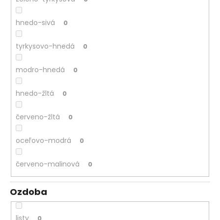
hnedo-sivá
0
tyrkysovo-hnedá
0
modro-hnedá
0
hnedo-žltá
0
červeno-žltá
0
oceľovo-modrá
0
červeno-malinová
0
Ozdoba
listy
0