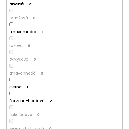
hnedá
2
oranžová
0
tmavomodrá
1
ružová
0
tyrkysová
0
tmavohnedá
0
čierna
1
červeno-bordová
2
čokoládová
0
zeleno-tyrkysová
0