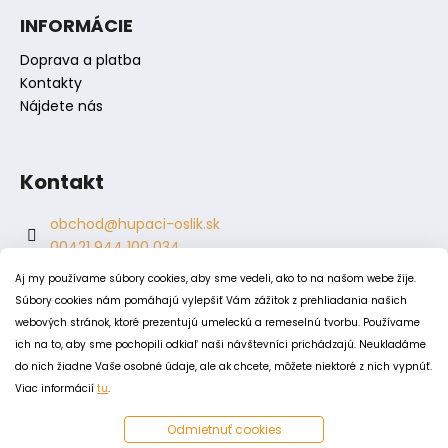
s
INFORMÁCIE
u
Doprava a platba
Kontakty
Nájdete nás
Kontakt
obchod
@
hupaci-oslik.sk
00421 944 100 034
00421 944 904 704
Aj my používame súbory cookies, aby sme vedeli, ako to na našom webe žije.
hupaci.oslik
Súbory cookies nám pomáhajú vylepšiť Vám zážitok z prehliadania našich
dagmar.juricova
webových stránok, ktoré prezentujú umeleckú a remeselnú tvorbu. Používame
ich na to, aby sme pochopili odkiaľ naši návštevníci prichádzajú. Neukladáme
do nich žiadne Vaše osobné údaje, ale ak chcete, môžete niektoré z nich vypnúť.
PODMIENKY
Viac informácií
tu
.
Obchodné podmienky
Odmietnuť cookies
Odstúpenie od zmluvy