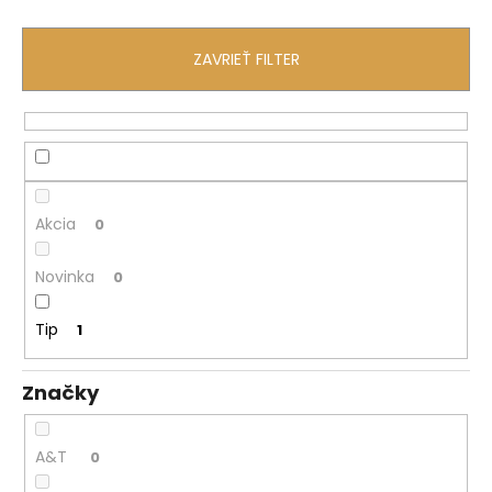
á
j
ZAVRIEŤ FILTER
s
ť
?
Akcia
0
HĽADAŤ
Novinka
0
Tip
1
O
d
Značky
p
o
r
A&T
0
ú