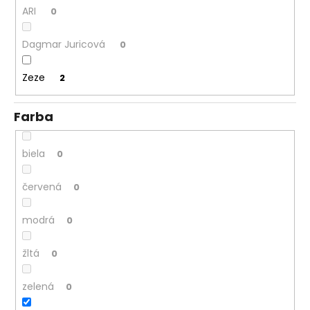
č
ARI
0
a
m
Dagmar Juricová
0
e
Zeze
2
Farba
biela
0
červená
0
modrá
0
žltá
0
zelená
0