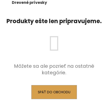
č
Drevené prívesky
a
m
e
Produkty ešte len pripravujeme.
Môžete sa ale pozrieť na ostatné
kategórie.
SPÄŤ DO OBCHODU