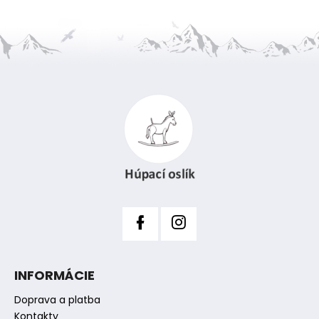
Z
á
p
ä
t
i
e
INFORMÁCIE
Doprava a platba
Kontakty