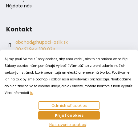
Nájdete nás
Kontakt
obchod
@
hupaci-oslik.sk
00421 944 100 034
00421 944 904 704
Aj my používame súbory cookies, aby sme vedeli, ako to na našom webe žije.
hupaci.oslik
Súbory cookies nám pomáhajú vylepšiť Vám zážitok z prehliadania našich
dagmar.juricova
webových stránok, ktoré prezentujú umeleckú a remeselnú tvorbu. Používame
ich na to, aby sme pochopili odkiaľ naši návštevníci prichádzajú. Neukladáme
do nich žiadne Vaše osobné údaje, ale ak chcete, môžete niektoré z nich vypnúť.
PODMIENKY
Viac informácií
tu
.
Obchodné podmienky
Odmietnuť cookies
Odstúpenie od zmluvy
Zásady spracovania a ochrany osobných údajov
Prijať cookies
Zásady používania súborov cookie
Nastavenie cookies