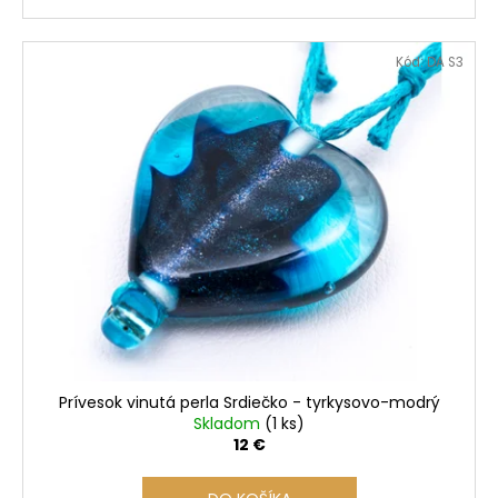
Kód:
DA S3
Prívesok vinutá perla Srdiečko - tyrkysovo-modrý
Skladom
(1 ks)
12 €