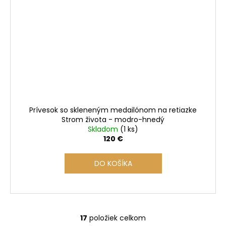
Prívesok so skleneným medailónom na retiazke
Strom života - modro-hnedý
Skladom
(1 ks)
120 €
DO KOŠÍKA
17
položiek celkom
O