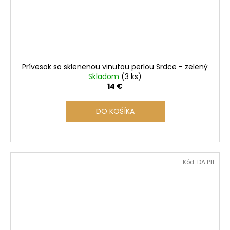
Prívesok so sklenenou vinutou perlou Srdce - zelený
Skladom
(3 ks)
14 €
DO KOŠÍKA
Kód:
DA P11