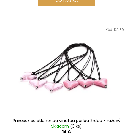
DO KOŠÍKA
Kód:
DA P9
Prívesok so sklenenou vinutou perlou Srdce - ružový
Skladom
(3 ks)
14 €