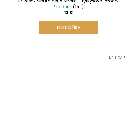
Prívesok vinutá perla Strom - tyrkysovo-modrý
Skladom
(1 ks)
12 €
DO KOŠÍKA
Kód:
DA P4