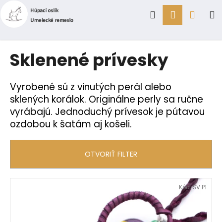
K
Prejsť
Hľadať
Prihlásen
Náku
M
na
o
obsah
Späť
Späť
š
í
košík
Č
Sklenené prívesky
k
o
p
Vyrobené sú z vinutých perál alebo
o
sklených korálok. Originálne perly sa ručne
t
vyrábajú. Jednoduchý prívesok je pútavou
r
ozdobou k šatám aj košeli.
e
b
OTVORIŤ FILTER
u
j
e
V
Kód:
SV P1
t
ý
e
p
n