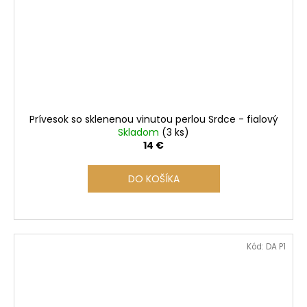
Prívesok so sklenenou vinutou perlou Srdce - fialový
Skladom
(3 ks)
14 €
DO KOŠÍKA
Kód:
DA P1