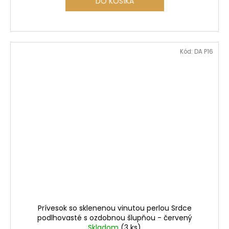
DO KOŠÍKA
Kód:
DA P16
Prívesok so sklenenou vinutou perlou Srdce
podlhovasté s ozdobnou šlupňou - červený
Skladom
(3 ks)