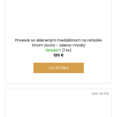
Prívesok so skleneným medailónom na retiazke
Strom života - zeleno-modrý
Skladom
(1 ks)
120 €
DO KOŠÍKA
Kód:
DA P19