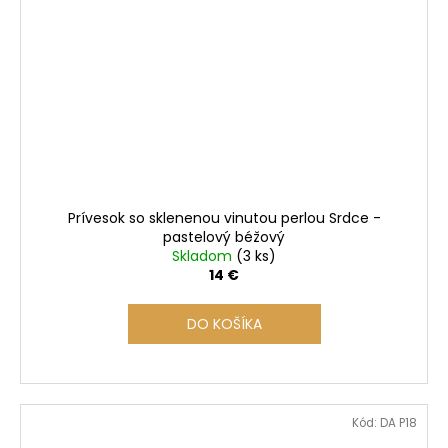
Prívesok so sklenenou vinutou perlou Srdce -
pastelový béžový
Skladom
(3 ks)
14 €
DO KOŠÍKA
Kód:
DA P18