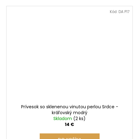
Kód:
DA P17
Prívesok so sklenenou vinutou perlou Srdce -
kráľovský modrý
Skladom
(2 ks)
14 €