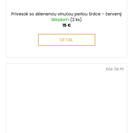
Prívesok so sklenenou vinutou perlou Srdce - červený
Skladom
(2 ks)
15 €
DETAIL
Kód:
DA P3