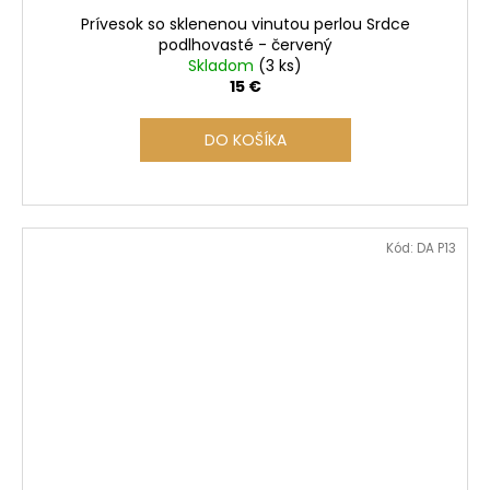
Prívesok so sklenenou vinutou perlou Srdce
podlhovasté - červený
Skladom
(3 ks)
15 €
DO KOŠÍKA
Kód:
DA P13