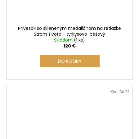
Prívesok so skleneným medailónom na retiazke
Strom života - tyrkysovo-béžový
Skladom
(1 ks)
120 €
DO KOŠÍKA
Kód:
DA P2