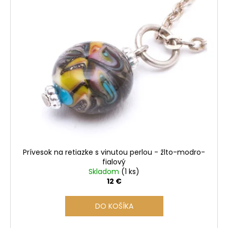
č
a
m
e
Prívesok na retiazke s vinutou perlou - žlto-modro-
fialový
Skladom
(1 ks)
12 €
DO KOŠÍKA