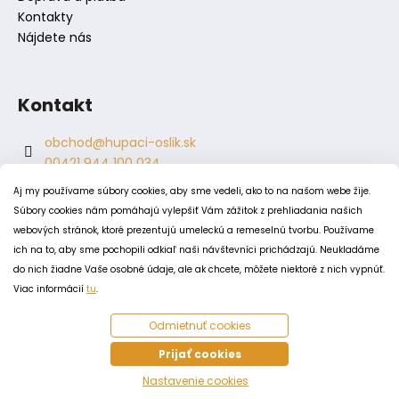
Kontakty
Nájdete nás
Kontakt
obchod
@
hupaci-oslik.sk
00421 944 100 034
00421 944 904 704
Aj my používame súbory cookies, aby sme vedeli, ako to na našom webe žije.
hupaci.oslik
Súbory cookies nám pomáhajú vylepšiť Vám zážitok z prehliadania našich
dagmar.juricova
webových stránok, ktoré prezentujú umeleckú a remeselnú tvorbu. Používame
ich na to, aby sme pochopili odkiaľ naši návštevníci prichádzajú. Neukladáme
do nich žiadne Vaše osobné údaje, ale ak chcete, môžete niektoré z nich vypnúť.
PODMIENKY
Viac informácií
tu
.
Obchodné podmienky
Odmietnuť cookies
Odstúpenie od zmluvy
Zásady spracovania a ochrany osobných údajov
Prijať cookies
Zásady používania súborov cookie
Nastavenie cookies