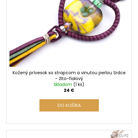
i
á
s
j
p
s
r
ť
o
?
d
u
k
t
o
HĽADAŤ
Kožený prívesok so strapcom a vinutou perlou Srdce
v
- žlto-fialový
Skladom
(1 ks)
24 €
O
d
DO KOŠÍKA
p
o
r
ú
Kód:
DJ P2