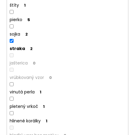
štíty
1
pierko
5
sojka
2
straka
2
jašterica
0
vrúbkovaný vzor
0
vinutá perla
1
pletený vrkoč
1
hlinené korálky
1