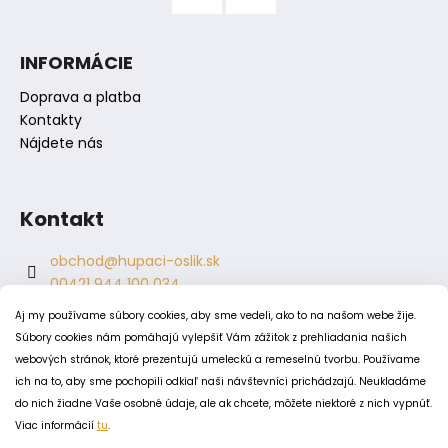
i
s
INFORMÁCIE
u
Doprava a platba
Kontakty
Nájdete nás
Kontakt
obchod
@
hupaci-oslik.sk
00421 944 100 034
00421 944 904 704
Aj my používame súbory cookies, aby sme vedeli, ako to na našom webe žije.
hupaci.oslik
Súbory cookies nám pomáhajú vylepšiť Vám zážitok z prehliadania našich
dagmar.juricova
webových stránok, ktoré prezentujú umeleckú a remeselnú tvorbu. Používame
ich na to, aby sme pochopili odkiaľ naši návštevníci prichádzajú. Neukladáme
do nich žiadne Vaše osobné údaje, ale ak chcete, môžete niektoré z nich vypnúť.
PODMIENKY
Viac informácií
tu
.