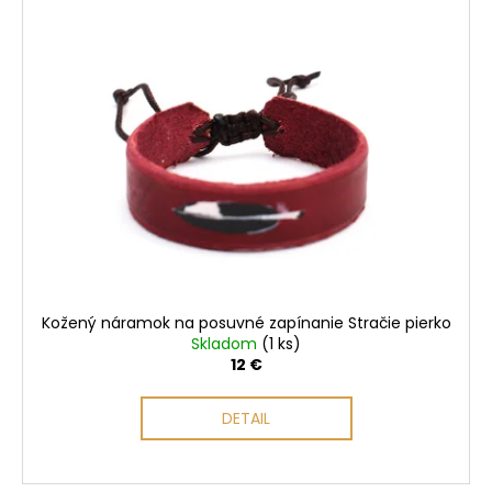
ý
p
i
s
p
r
o
d
u
k
t
o
Kožený náramok na posuvné zapínanie Stračie pierko
v
Skladom
(1 ks)
12 €
DETAIL