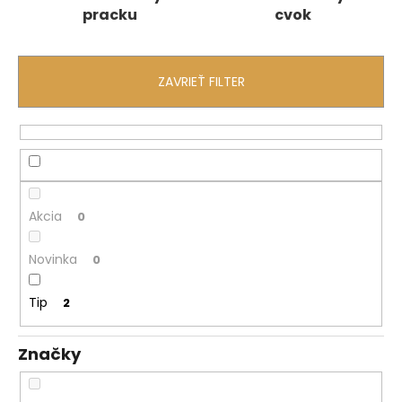
pracku
cvok
á
j
s
ZAVRIEŤ FILTER
ť
?
HĽADAŤ
Akcia
0
Novinka
0
O
d
Tip
2
p
o
Značky
r
ú