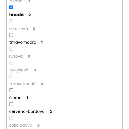
zelená
0
hnedá
2
oranžová
0
tmavomodrá
1
ružová
0
tyrkysová
0
tmavohnedá
0
čierna
1
červeno-bordová
2
čokoládová
0