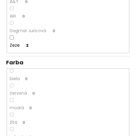
č
A&T
0
a
m
ARI
0
e
Dagmar Juricová
0
Zeze
2
Farba
biela
0
červená
0
modrá
0
žltá
0