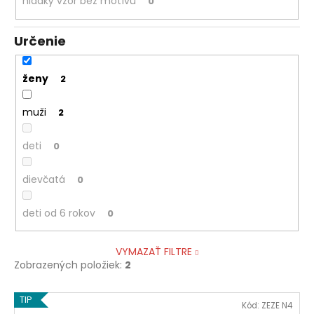
hladký vzor bez motívu
0
Určenie
ženy
2
muži
2
deti
0
dievčatá
0
deti od 6 rokov
0
VYMAZAŤ FILTRE
Zobrazených položiek:
2
V
TIP
Kód:
ZEZE N4