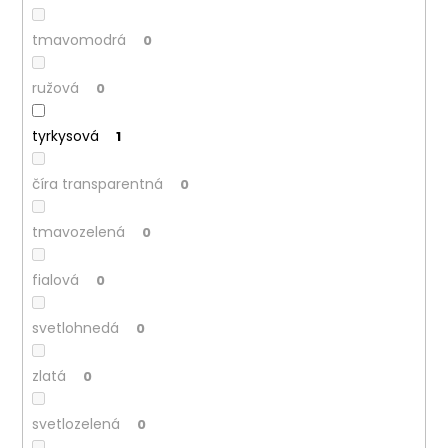
tmavomodrá
0
ružová
0
tyrkysová
1
číra transparentná
0
tmavozelená
0
fialová
0
svetlohnedá
0
zlatá
0
svetlozelená
0