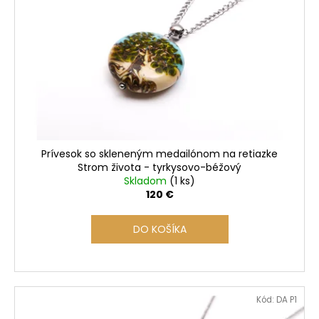
Prívesok so skleneným medailónom na retiazke
Strom života - tyrkysovo-béžový
Skladom
(1 ks)
120 €
DO KOŠÍKA
Kód:
DA P1