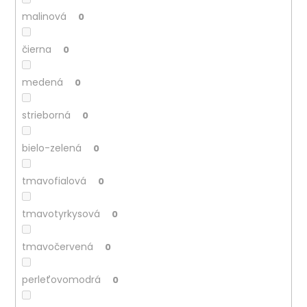
malinová
0
čierna
0
medená
0
strieborná
0
bielo-zelená
0
tmavofialová
0
tmavotyrkysová
0
tmavočervená
0
perleťovomodrá
0