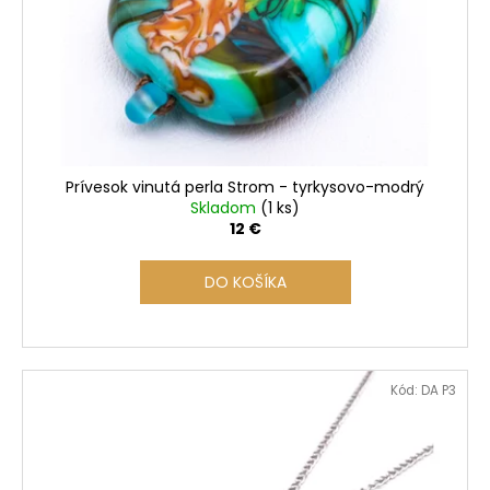
r
o
d
u
k
t
o
Prívesok vinutá perla Strom - tyrkysovo-modrý
v
Skladom
(1 ks)
12 €
DO KOŠÍKA
Kód:
DA P3