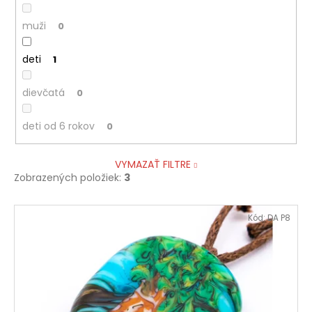
muži
0
deti
1
dievčatá
0
deti od 6 rokov
0
VYMAZAŤ FILTRE
Zobrazených položiek:
3
V
Kód:
DA P8
ý
p
i
s
p