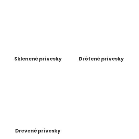
á
j
s
ť
?
Sklenené prívesky
Drôtené prívesky
HĽADAŤ
O
d
p
o
r
Drevené prívesky
ú