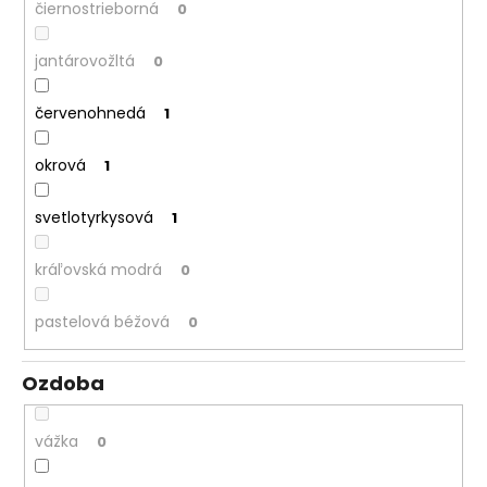
čiernostrieborná
0
jantárovožltá
0
červenohnedá
1
okrová
1
svetlotyrkysová
1
kráľovská modrá
0
pastelová béžová
0
Ozdoba
vážka
0