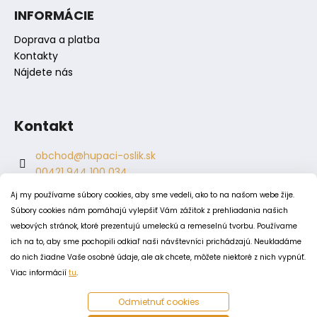
s
INFORMÁCIE
u
Doprava a platba
Kontakty
Nájdete nás
Kontakt
obchod
@
hupaci-oslik.sk
00421 944 100 034
00421 944 904 704
Aj my používame súbory cookies, aby sme vedeli, ako to na našom webe žije.
hupaci.oslik
Súbory cookies nám pomáhajú vylepšiť Vám zážitok z prehliadania našich
dagmar.juricova
webových stránok, ktoré prezentujú umeleckú a remeselnú tvorbu. Používame
ich na to, aby sme pochopili odkiaľ naši návštevníci prichádzajú. Neukladáme
do nich žiadne Vaše osobné údaje, ale ak chcete, môžete niektoré z nich vypnúť.
PODMIENKY
Viac informácií
tu
.
Obchodné podmienky
Odmietnuť cookies
Odstúpenie od zmluvy