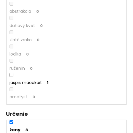
abstrakcia
0
dúhový kvet
0
zlaté zrnko
0
loďka
0
ruženín
0
jaspis maookait
1
ametyst
0
Určenie
ženy
3