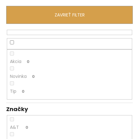
č
a
m
ZAVRIEŤ FILTER
e
Akcia
0
Novinka
0
Tip
0
Značky
A&T
0