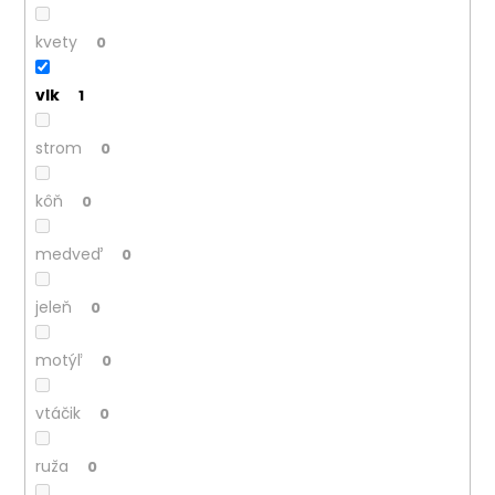
kvety
0
vlk
1
strom
0
kôň
0
medveď
0
jeleň
0
motýľ
0
vtáčik
0
ruža
0