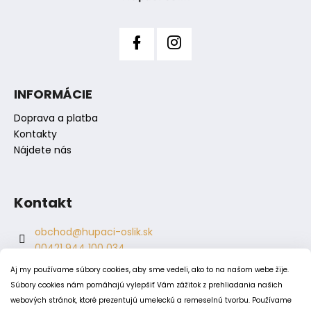
y
e
v
ý
p
i
s
INFORMÁCIE
u
Doprava a platba
Kontakty
Nájdete nás
Kontakt
obchod
@
hupaci-oslik.sk
00421 944 100 034
00421 944 904 704
Aj my používame súbory cookies, aby sme vedeli, ako to na našom webe žije.
hupaci.oslik
Súbory cookies nám pomáhajú vylepšiť Vám zážitok z prehliadania našich
dagmar.juricova
webových stránok, ktoré prezentujú umeleckú a remeselnú tvorbu. Používame