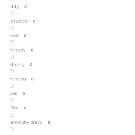
štíty
0
jašterica
0
kvet
0
hviezdy
0
stromy
0
hviezda
0
pes
0
líška
0
letokruhy dreva
0