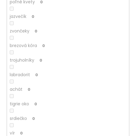
poľné kvety
0
jazvečík
0
zvončeky
0
brezová kôra
0
trojuholníky
0
labradorit
0
achát
0
tigrie oko
0
srdiečko
0
vír
0