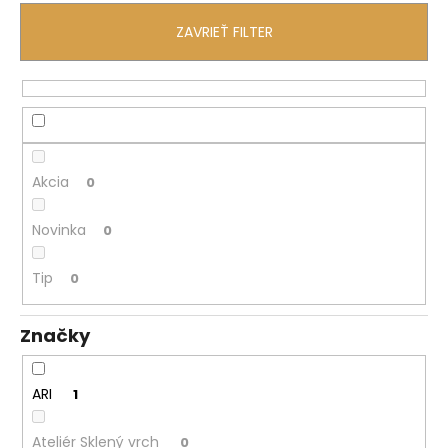
á
ZAVRIEŤ FILTER
j
s
ť
?
Akcia
0
Novinka
0
HĽADAŤ
Tip
0
O
Značky
d
p
o
ARI
1
r
ú
Ateliér Sklený vrch
0