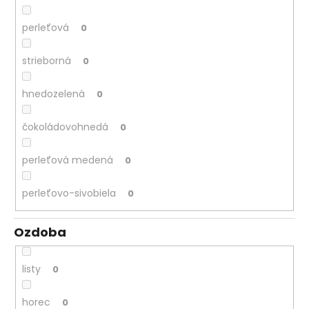
perleťová
0
strieborná
0
hnedozelená
0
čokoládovohnedá
0
perleťová medená
0
perleťovo-sivobiela
0
Ozdoba
listy
0
horec
0