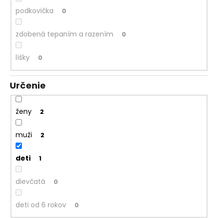
podkovička
0
zdobená tepaním a razením
0
líšky
0
Určenie
ženy
2
muži
2
deti
1
dievčatá
0
deti od 6 rokov
0