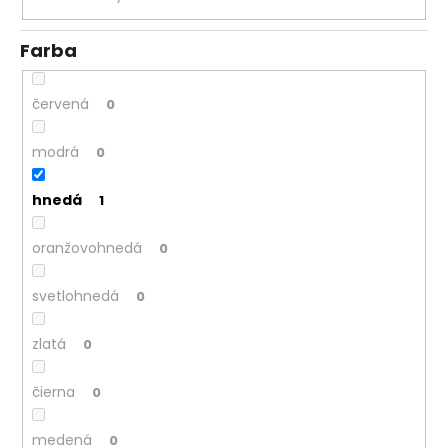
č
a
m
Farba
e
červená
0
modrá
0
hnedá
1
oranžovohnedá
0
svetlohnedá
0
zlatá
0
čierna
0
medená
0