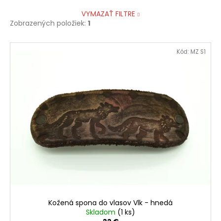
VYMAZAŤ FILTRE
Zobrazených položiek:
1
V
Kód:
MZ S1
ý
p
i
s
p
r
o
d
u
k
t
o
Kožená spona do vlasov Vlk - hnedá
v
Skladom
(1 ks)