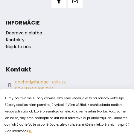
p
i
s
INFORMÁCIE
u
Doprava a platba
Kontakty
Nájdete nás
Kontakt
obchod
@
hupaci-oslik.sk
00421 944 100 034
00421 944 904 704
Aj my používame súbory cookies, aby sme vedeli, ako to na našom webe žije.
hupaci.oslik
Súbory cookies nám pomáhajú vylepšiť Vám zážitok z prehliadania našich
dagmar.juricova
webových stránok, ktoré prezentujú umeleckú a remeselnú tvorbu. Používame
ich na to, aby sme pochopili odkiaľ naši návštevníci prichádzajú. Neukladáme
do nich žiadne Vaše osobné údaje, ale ak chcete, môžete niektoré z nich vypnúť.
PODMIENKY
Viac informácií
tu
.