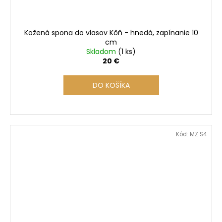
Kožená spona do vlasov Kôň - hnedá, zapínanie 10
cm
Skladom
(1 ks)
20 €
DO KOŠÍKA
Kód:
MZ S4