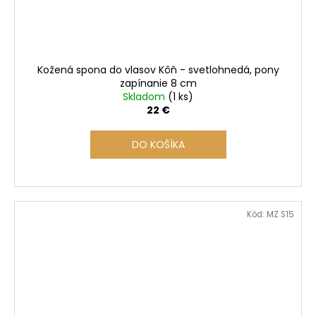
Kožená spona do vlasov Kôň - svetlohnedá, pony
zapínanie 8 cm
Skladom
(1 ks)
22 €
DO KOŠÍKA
Kód:
MZ S15