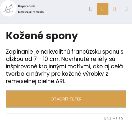
K
Prejsť
Hľadať
Prihlásen
Náku
M
na
o
obsah
Späť
Späť
š
í
košík
Č
Kožené spony
k
o
p
Zapínanie je na kvalitnú francúzsku sponu s
o
dĺžkou od 7 - 10 cm. Navrhnuté reliéfy sú
t
inšpirované krajinnými motívmi, ako aj celá
r
tvorba a návrhy pre kožené výrobky z
e
remeselnej dielne ARI.
b
u
OTVORIŤ FILTER
j
e
V
t
Kód:
MZ S9
ý
e
p
n