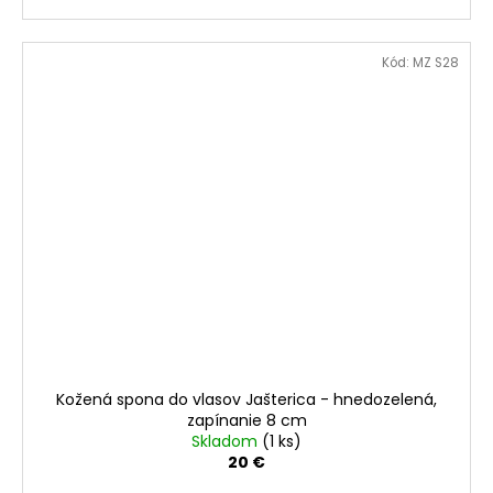
Kód:
MZ S28
Kožená spona do vlasov Jašterica - hnedozelená,
zapínanie 8 cm
Skladom
(1 ks)
20 €