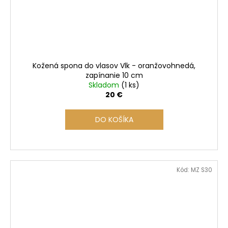
Kožená spona do vlasov Vlk - oranžovohnedá,
zapínanie 10 cm
Skladom
(1 ks)
20 €
DO KOŠÍKA
Kód:
MZ S30