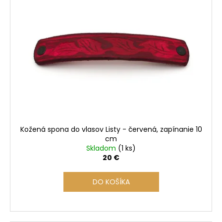
i
á
s
j
p
s
r
ť
o
?
d
u
k
t
HĽADAŤ
o
Kožená spona do vlasov Listy - červená, zapínanie 10
v
cm
Skladom
(1 ks)
O
20 €
d
p
DO KOŠÍKA
o
r
ú