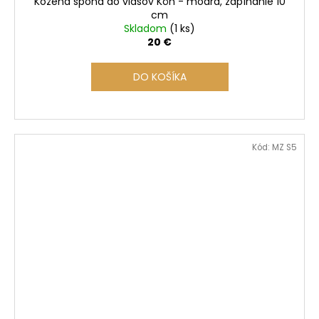
Kožená spona do vlasov Kôň - modrá, zapínanie 10
cm
Skladom
(1 ks)
20 €
DO KOŠÍKA
Kód:
MZ S5