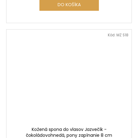
DO KOŠÍKA
Kód:
MZ S18
Kožená spona do vlasov Jazvečík -
čokoládovohnedá, pony zapínanie 8 cm