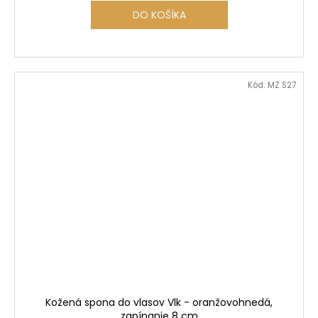
DO KOŠÍKA
Kód:
MZ S27
Kožená spona do vlasov Vlk - oranžovohnedá,
zapínanie 8 cm