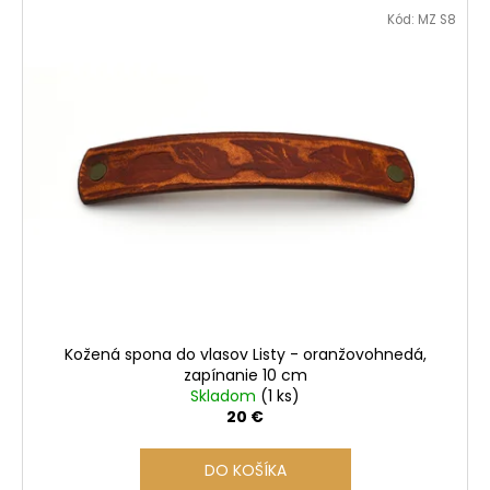
č
Kód:
MZ S8
a
m
e
Kožená spona do vlasov Listy - oranžovohnedá,
zapínanie 10 cm
Skladom
(1 ks)
20 €
DO KOŠÍKA