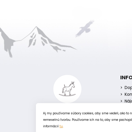
Z
á
INF
p
Dop
ä
Kon
t
Náj
i
e
Aj my používame súbory cookies, aby sme vedeli, ako to 
remeselnú tvorbu. Používame ich na to, aby sme pochopili
informácií
tu
.