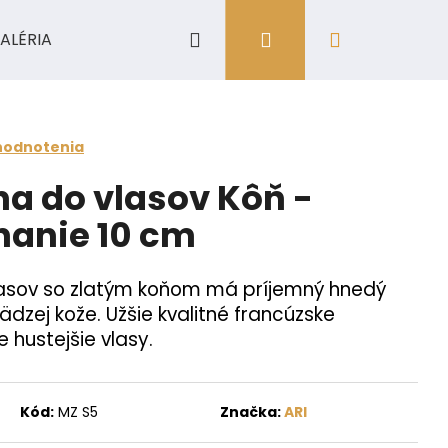
Hľadať
Prihlásenie
Nákupný
ALÉRIA
košík
hodnotenia
a do vlasov Kôň -
nanie 10 cm
asov so zlatým koňom má príjemný hnedý
ädzej kože. Užšie kvalitné francúzske
 hustejšie vlasy.
Kód:
MZ S5
Značka:
ARI