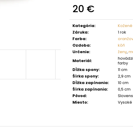
20 €
Jednotková
cena:
Kategória
:
Kožené
Záruka
:
1 rok
Farba
:
oranžo
Ozdoba
:
kôň
Určenie
:
ženy
,
mu
hovädzi
Materiál
:
farby
Dĺžka spony
:
11 cm
Šírka spony
:
2,9 cm
Dĺžka zapínania
:
10 cm
Šírka zapínania
:
0,5 cm
Pôvod
:
Sloven
Miesto
:
Vysoké 