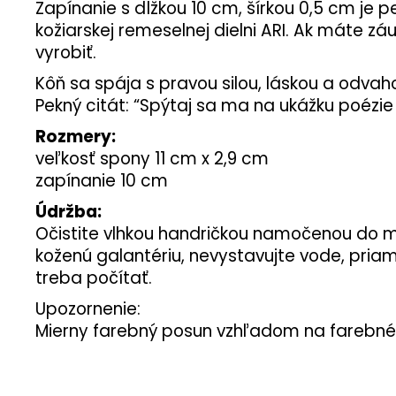
Zapínanie s dĺžkou 10 cm, šírkou 0,5 cm je 
kožiarskej remeselnej dielni ARI. Ak máte 
vyrobiť.
Kôň sa spája s pravou silou, láskou a odva
Pekný citát: “Spýtaj sa ma na ukážku poézie
Rozmery:
veľkosť spony 11 cm x 2,9 cm
zapínanie 10 cm
Údržba:
Očistite vlhkou handričkou namočenou do m
koženú galantériu, nevystavujte vode, pria
treba počítať.
Upozornenie:
Mierny farebný posun vzhľadom na farebné 