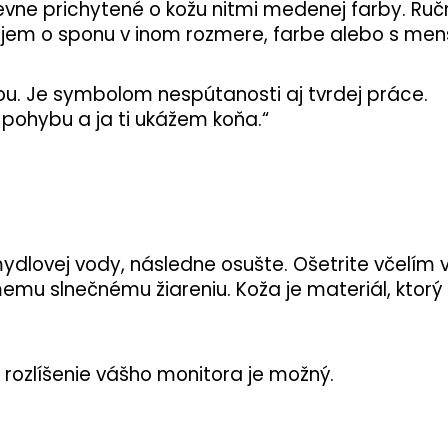
pevne prichytené o kožu nitmi medenej farby. Ru
záujem o sponu v inom rozmere, farbe alebo s m
hou. Je symbolom nespútanosti aj tvrdej práce.
 pohybu a ja ti ukážem koňa.“
ydlovej vody, následne osušte. Ošetrite včelím
memu slnečnému žiareniu. Koža je materiál, ktor
rozlíšenie vášho monitora je možný.