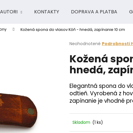
AUTORI
KONTAKTY
DOPRAVA A PLATBA
G
ony
Kožená spona do vlasov Kôň - hnedá, zapínanie 10 cm
Čo potrebujete nájsť?
Priemerné
Neohodnotené
Podrobnosti 
hodnotenie
Kožená spon
produktu
HĽADAŤ
je
hnedá, zapí
0,0
z
5
Odporúčame
hviezdičiek.
Elegantná spona do vl
odtieň. Vyrobená z hov
zapínanie je vhodné pre
Skladom
(1 ks)