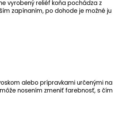
čne vyrobený reliéf koňa pochádza z
enším zapínaním, po dohode je možné ju
 voskom alebo prípravkami určenými na
ý môže nosením zmeniť farebnosť, s čím