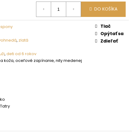
DO KOŠÍKA
Tlač
 spony
Opýtať sa
vohnedá
,
zlatá
Zdieľať
ži
,
deti od 6 rokov
a koža, oceľové zapínanie, nity medenej
sko
Tatry