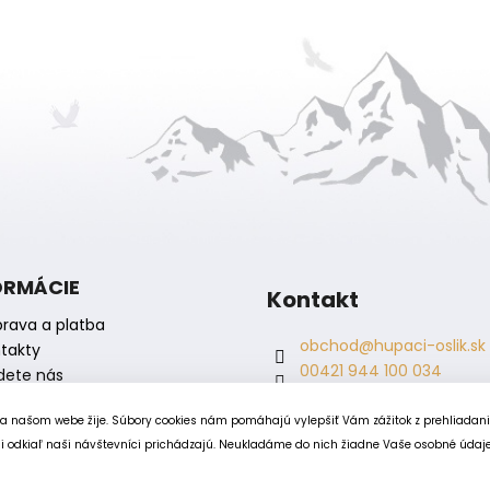
ORMÁCIE
Kontakt
rava a platba
obchod
@
hupaci-oslik.sk
takty
00421 944 100 034
dete nás
00421 944 904 704
hupaci.oslik
na našom webe žije. Súbory cookies nám pomáhajú vylepšiť Vám zážitok z prehliadan
dagmar.juricova
 odkiaľ naši návštevníci prichádzajú. Neukladáme do nich žiadne Vaše osobné údaje, 