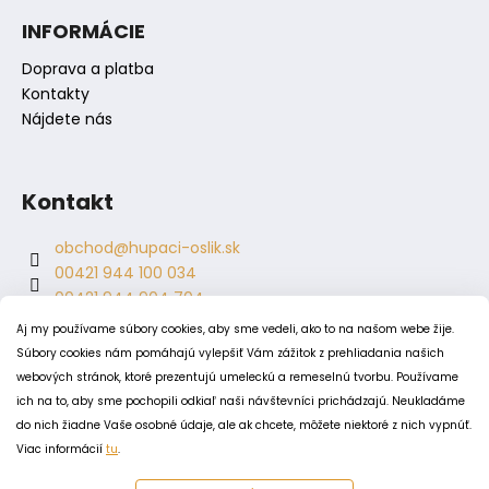
INFORMÁCIE
Doprava a platba
Kontakty
Nájdete nás
Kontakt
obchod
@
hupaci-oslik.sk
00421 944 100 034
00421 944 904 704
hupaci.oslik
Aj my používame súbory cookies, aby sme vedeli, ako to na našom webe žije.
dagmar.juricova
Súbory cookies nám pomáhajú vylepšiť Vám zážitok z prehliadania našich
webových stránok, ktoré prezentujú umeleckú a remeselnú tvorbu. Používame
ich na to, aby sme pochopili odkiaľ naši návštevníci prichádzajú. Neukladáme
PODMIENKY
do nich žiadne Vaše osobné údaje, ale ak chcete, môžete niektoré z nich vypnúť.
Viac informácií
tu
.
Obchodné podmienky
Odstúpenie od zmluvy