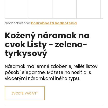
á
j
s
Priemerné
Neohodnotené
Podrobnosti hodnotenia
ť
hodnotenie
?
Kožený náramok na
produktu
je
cvok Listy - zeleno-
0,0
z
tyrkysový
5
hviezdičiek.
HĽADAŤ
Náramok má jemné zdobenie, reliéf listov
pôsobí elegantne. Môžete ho nosiť aj s
O
viacerými náramkami iného typu.
d
p
o
ZVOĽTE VARIANT
r
ú