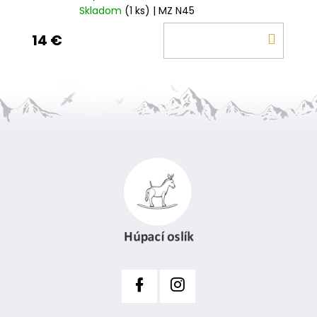
Skladom
(1 ks)
| MZ N45
DO
14 €
KOŠÍ
Z
á
p
ä
t
i
e