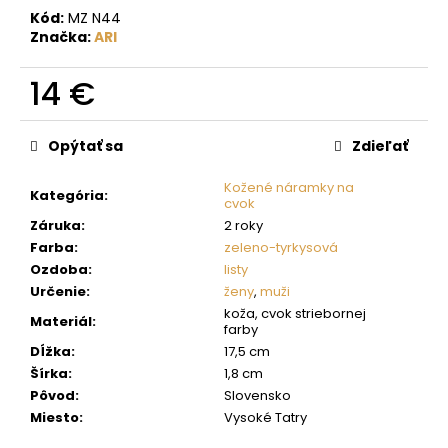
č
Kód:
MZ N44
a
Značka:
ARI
m
e
14 €
Jednotková
cena:
Opýtať sa
Zdieľať
Kožené náramky na
Kategória
:
cvok
Záruka
:
2 roky
Farba
:
zeleno-tyrkysová
Ozdoba
:
listy
Určenie
:
ženy
,
muži
koža, cvok striebornej
Materiál
:
farby
Dĺžka
:
17,5 cm
Šírka
:
1,8 cm
Pôvod
:
Slovensko
Miesto
:
Vysoké Tatry