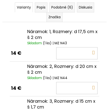
Varianty
Popis
Podobné (6)
Diskusia
Značka
Náramok: 1, Rozmery: d 17,5 cm x
š 2 cm
Skladom
(1 ks)
| MZ N43
DO
14 €
KOŠÍ
Náramok: 2, Rozmery: d 20 cm x
š 2 cm
Skladom
(1 ks)
| MZ N44
DO
14 €
KOŠÍ
Náramok: 3, Rozmery: d 15 cm x
š 1,7 cm