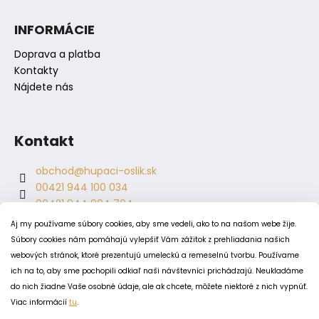
INFORMÁCIE
Doprava a platba
Kontakty
Nájdete nás
Kontakt
obchod
@
hupaci-oslik.sk
00421 944 100 034
00421 944 904 704
hupaci.oslik
Aj my používame súbory cookies, aby sme vedeli, ako to na našom webe žije.
dagmar.juricova
Súbory cookies nám pomáhajú vylepšiť Vám zážitok z prehliadania našich
webových stránok, ktoré prezentujú umeleckú a remeselnú tvorbu. Používame
ich na to, aby sme pochopili odkiaľ naši návštevníci prichádzajú. Neukladáme
PODMIENKY
do nich žiadne Vaše osobné údaje, ale ak chcete, môžete niektoré z nich vypnúť.
Obchodné podmienky
Viac informácií
tu
.