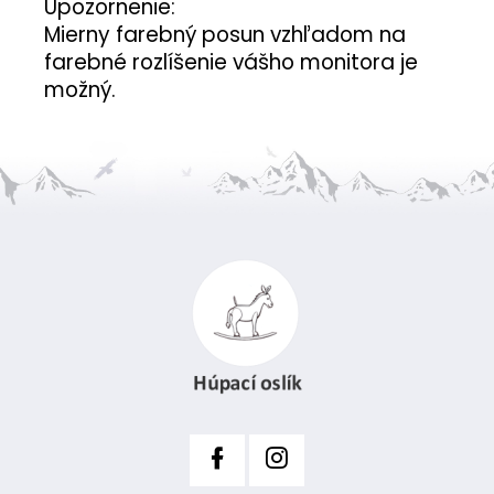
Upozornenie:
Mierny farebný posun vzhľadom na
farebné rozlíšenie vášho monitora je
možný.
Z
á
p
ä
t
i
e