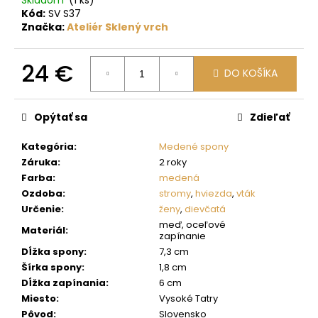
č
Kód:
SV S37
a
Značka:
Ateliér Sklený vrch
m
e
24 €
DO KOŠÍKA
Jednotková
cena:
Opýtať sa
Zdieľať
Kategória
:
Medené spony
Záruka
:
2 roky
Farba
:
medená
Ozdoba
:
stromy
,
hviezda
,
vták
Určenie
:
ženy
,
dievčatá
meď, oceľové
Materiál
:
zapínanie
Dĺžka spony
:
7,3 cm
Šírka spony
:
1,8 cm
Dĺžka zapínania
:
6 cm
Miesto
:
Vysoké Tatry
Pôvod
:
Slovensko