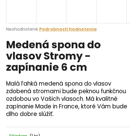
á
j
s
Priemerné
Neohodnotené
Podrobnosti hodnotenia
ť
hodnotenie
?
Medená spona do
produktu
je
vlasov Stromy -
0,0
z
zapínanie 6 cm
5
hviezdičiek.
HĽADAŤ
Malá ľahká medená spona do vlasov
zdobená stromami bude peknou funkčnou
O
ozdobou vo Vašich vlasoch. Má kvalitné
d
zapínanie Made in France, ktoré Vám bude
p
dlho dobre slúžiť.
o
r
ú
Skladom
(1 ks)