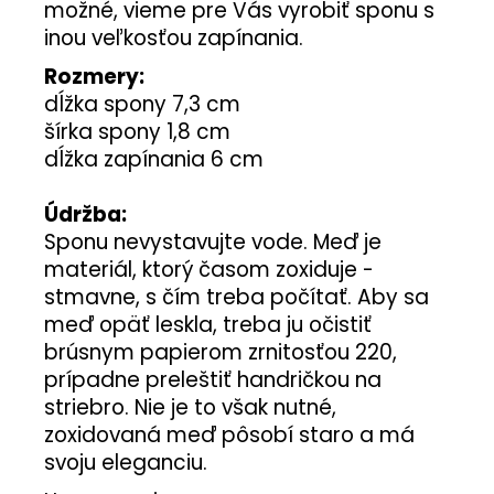
možné, vieme pre Vás vyrobiť sponu s
inou veľkosťou zapínania.
Rozmery:
dĺžka spony 7,3 cm
šírka spony 1,8 cm
dĺžka zapínania 6 cm
Údržba:
Sponu nevystavujte vode. Meď je
materiál, ktorý časom zoxiduje -
stmavne, s čím treba počítať. Aby sa
meď opäť leskla, treba ju očistiť
brúsnym papierom zrnitosťou 220,
prípadne preleštiť handričkou na
striebro. Nie je to však nutné,
zoxidovaná meď pôsobí staro a má
svoju eleganciu.