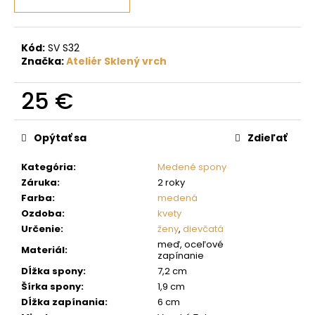
č
a
m
e
Kód:
SV S32
Značka:
Ateliér Sklený vrch
25 €
Jednotková
cena:
Opýtať sa
Zdieľať
Kategória
:
Medené spony
Záruka
:
2 roky
Farba
:
medená
Ozdoba
:
kvety
Určenie
:
ženy
,
dievčatá
meď, oceľové
Materiál
:
zapínanie
Dĺžka spony
:
7,2 cm
Šírka spony
:
1,9 cm
Dĺžka zapínania
:
6 cm