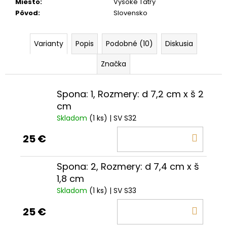
Miesto
:
Vysoké Tatry
Pôvod
:
Slovensko
Varianty
Popis
Podobné (10)
Diskusia
Značka
Spona: 1, Rozmery: d 7,2 cm x š 2
cm
Skladom
(1 ks)
| SV S32
DO
25 €
KOŠÍ
Spona: 2, Rozmery: d 7,4 cm x š
1,8 cm
Skladom
(1 ks)
| SV S33
DO
25 €
KOŠÍ