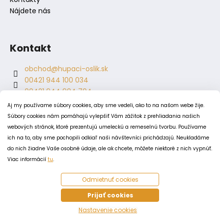
Nájdete nás
Kontakt
obchod
@
hupaci-oslik.sk
00421 944 100 034
00421 944 904 704
hupaci.oslik
Aj my používame súbory cookies, aby sme vedeli, ako to na našom webe žije.
dagmar.juricova
Súbory cookies nám pomáhajú vylepšiť Vám zážitok z prehliadania našich
webových stránok, ktoré prezentujú umeleckú a remeselnú tvorbu. Používame
ich na to, aby sme pochopili odkiaľ naši návštevníci prichádzajú. Neukladáme
PODMIENKY
do nich žiadne Vaše osobné údaje, ale ak chcete, môžete niektoré z nich vypnúť.
Obchodné podmienky
Viac informácií
tu
.
Odstúpenie od zmluvy
Odmietnuť cookies
Zásady spracovania a ochrany osobných údajov
Zásady používania súborov cookie
Prijať cookies
Nastavenie cookies