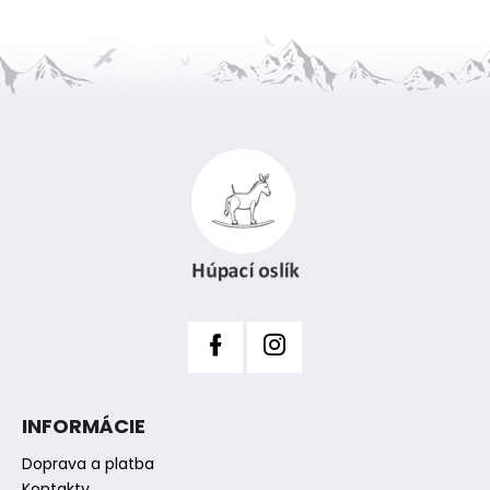
Z
á
p
ä
t
i
e
INFORMÁCIE
Doprava a platba
Kontakty