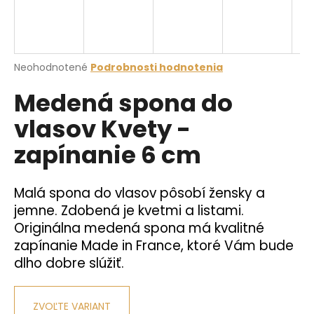
á
j
s
Priemerné
Neohodnotené
Podrobnosti hodnotenia
ť
hodnotenie
?
Medená spona do
produktu
je
vlasov Kvety -
0,0
z
zapínanie 6 cm
5
hviezdičiek.
HĽADAŤ
Malá spona do vlasov pôsobí žensky a
jemne. Zdobená je kvetmi a listami.
O
Originálna medená spona má kvalitné
d
zapínanie Made in France, ktoré Vám bude
p
dlho dobre slúžiť.
o
r
ú
ZVOĽTE VARIANT