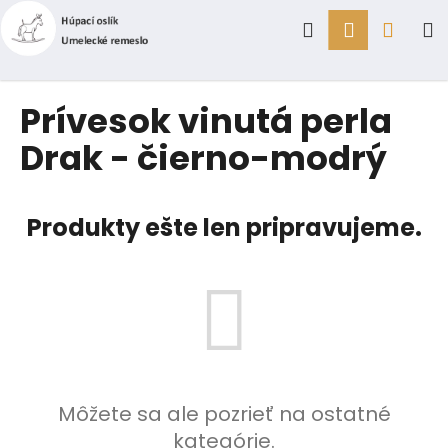
K
Prejsť
Hľadať
Prihlásen
Náku
M
na
o
obsah
Späť
Späť
š
í
košík
Č
Prívesok vinutá perla
k
o
Drak - čierno-modrý
p
o
t
Produkty ešte len pripravujeme.
r
e
b
u
j
e
t
Môžete sa ale pozrieť na ostatné
e
kategórie.
n