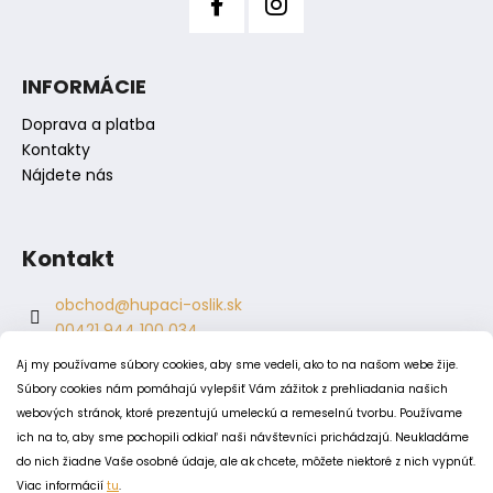
č
a
m
e
INFORMÁCIE
Doprava a platba
Kontakty
Nájdete nás
Kontakt
obchod
@
hupaci-oslik.sk
00421 944 100 034
00421 944 904 704
Aj my používame súbory cookies, aby sme vedeli, ako to na našom webe žije.
hupaci.oslik
Súbory cookies nám pomáhajú vylepšiť Vám zážitok z prehliadania našich
dagmar.juricova
webových stránok, ktoré prezentujú umeleckú a remeselnú tvorbu. Používame
ich na to, aby sme pochopili odkiaľ naši návštevníci prichádzajú. Neukladáme
do nich žiadne Vaše osobné údaje, ale ak chcete, môžete niektoré z nich vypnúť.
PODMIENKY
Viac informácií
tu
.