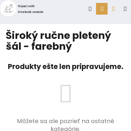
K
Prejsť
Hľadať
Prihlásen
Náku
M
na
o
obsah
Späť
Späť
š
í
košík
Č
Široký ručne pletený
k
o
šál - farebný
p
o
t
Produkty ešte len pripravujeme.
r
e
b
u
j
e
t
Môžete sa ale pozrieť na ostatné
e
kategórie.
n