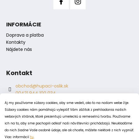
č
a
m
e
INFORMÁCIE
Doprava a platba
Kontakty
Nájdete nás
Kontakt
obchod
@
hupaci-oslik.sk
00421 944 100 034
00421 944 904 704
Aj my používame súbory cookies, aby sme vedeli, ako to na našom webe žije.
hupaci.oslik
Súbory cookies nám pomáhajú vylepšiť Vám zážitok z prehliadania našich
dagmar.juricova
webových stránok, ktoré prezentujú umeleckú a remeselnú tvorbu. Používame
ich na to, aby sme pochopili odkiaľ naši návštevníci prichádzajú. Neukladáme
do nich žiadne Vaše osobné údaje, ale ak chcete, môžete niektoré z nich vypnúť.
PODMIENKY
Viac informácií
tu
.