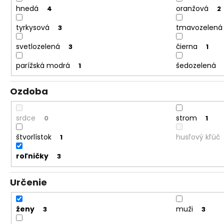
hnedá
oranžová
4
2
tyrkysová
tmavozelená
3
svetlozelená
čierna
3
1
parížská modrá
šedozelená
1
Ozdoba
srdce
strom
0
1
štvorlístok
husľový kľúč
1
roľničky
3
Určenie
ženy
muži
3
3