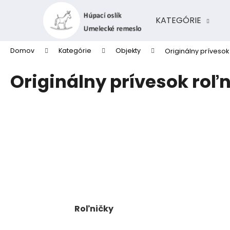
K
Prejsť
na
o
KATEGÓRIE
obsah
Späť
Späť
š
do
do
í
Domov
Kategórie
Objekty
Originálny prívesok
k
obchodu
obchodu
Originálny prívesok roľ
Roľničky