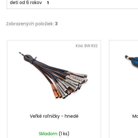
deti od 6 rokov
1
Zobrazených položiek:
3
V
ý
Kód:
BW R32
p
i
s
p
r
o
d
u
Veľké roľničky - hnedé
Ma
k
t
o
Skladom
(1 ks)