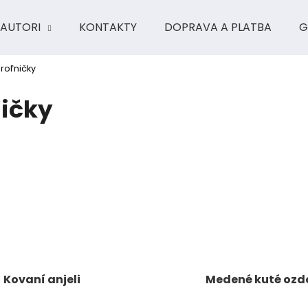
AUTORI
KONTAKTY
DOPRAVA A PLATBA
G
 roľničky
Čo potrebujete nájsť?
ničky
HĽADAŤ
Odporúčame
Kovaní anjeli
Medené kuté ozd