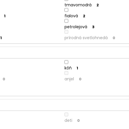
tmavomodrá
2
fialová
1
2
petrolejová
3
prírodná svetlohnedá
1
0
kôň
1
anjel
0
0
deti
0