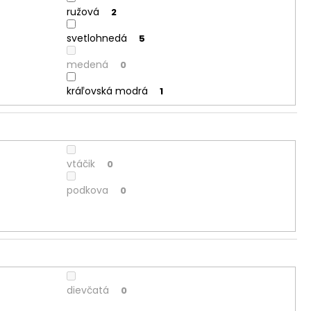
ružová
2
svetlohnedá
5
medená
0
kráľovská modrá
1
vtáčik
0
podkova
0
dievčatá
0