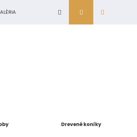
Hľadať
Prihlásenie
Nákupný
ALÉRIA
košík
oby
Drevené koníky