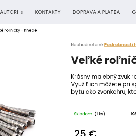
AUTORI
KONTAKTY
DOPRAVA A PLATBA
G
ké roľničky - hnedé
Čo potrebujete nájsť?
Priemerné
Neohodnotené
Podrobnosti 
hodnotenie
Veľké roľni
produktu
HĽADAŤ
je
0,0
z
Krásny malebný zvuk ro
5
Odporúčame
Využiť ich môžete pri 
hviezdičiek.
bytu ako zvonkohru, k
Skladom
(1 ks)
K
25 €