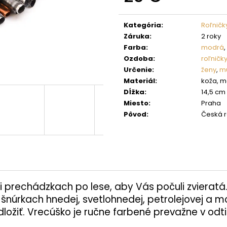
Jednotková
cena:
Kategória
:
Roľničk
Záruka
:
2 roky
Farba
:
modrá
,
Ozdoba
:
roľničk
Určenie
:
ženy
,
mu
Materiál
:
koža, m
Dĺžka
:
14,5 cm
Miesto
:
Praha
Pôvod
:
Česká r
i prechádzkach po lese, aby Vás počuli zvieratá
úrkach hnedej, svetlohnedej, petrolejovej a mod
dložiť. Vrecúško je ručne farbené prevažne v odt