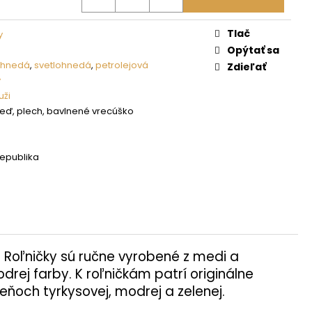
Tlač
y
Opýtať sa
hnedá
,
svetlohnedá
,
petrolejová
Zdieľať
y
ži
eď, plech, bavlnené vrecúško
epublika
. Roľničky sú ručne vyrobené z medi a
rej farby. K roľničkám patrí originálne
ieňoch tyrkysovej, modrej a zelenej.