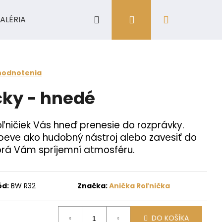
Hľadať
Prihlásenie
Nákupný
ALÉRIA
košík
hodnotenia
čky - hnedé
ľničiek Vás hneď prenesie do rozprávky.
speve ako hudobný nástroj alebo zavesiť do
torá Vám spríjemní atmosféru.
ód:
BW R32
Značka:
Anička Roľnička
DO KOŠÍKA