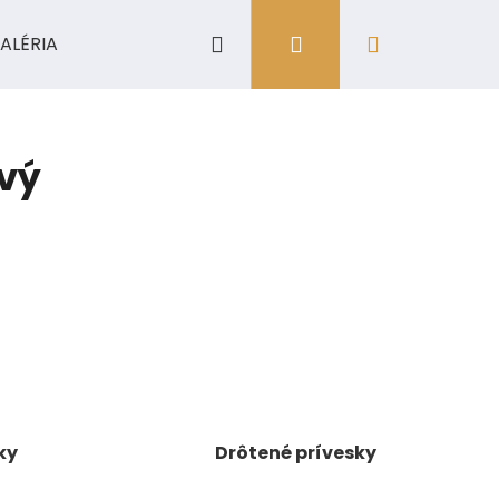
Hľadať
Prihlásenie
Nákupný
ALÉRIA
košík
ový
ky
Drôtené prívesky