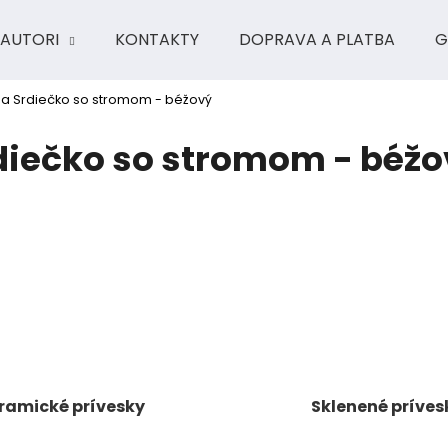
AUTORI
KONTAKTY
DOPRAVA A PLATBA
G
rla Srdiečko so stromom - béžový
Čo potrebujete nájsť?
rdiečko so stromom - béž
HĽADAŤ
Odporúčame
ramické prívesky
Sklenené príves