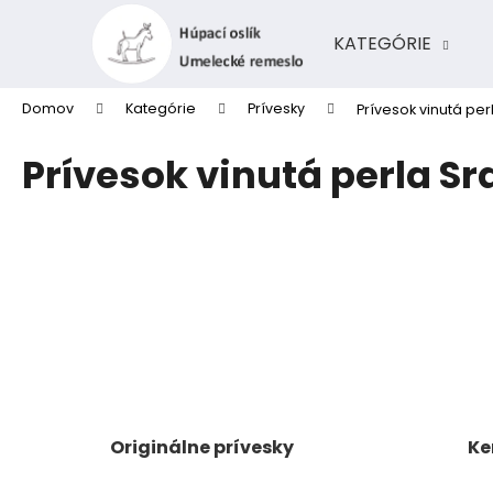
K
Prejsť
na
o
KATEGÓRIE
obsah
Späť
Späť
š
do
do
í
Domov
Kategórie
Prívesky
Prívesok vinutá pe
k
obchodu
obchodu
Prívesok vinutá perla S
Originálne prívesky
Ke