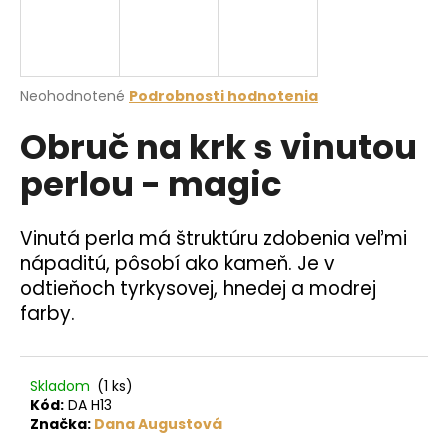
á
j
s
Priemerné
Neohodnotené
Podrobnosti hodnotenia
ť
hodnotenie
?
Obruč na krk s vinutou
produktu
je
perlou - magic
0,0
z
5
hviezdičiek.
HĽADAŤ
Vinutá perla má štruktúru zdobenia veľmi
nápaditú, pôsobí ako kameň. Je v
odtieňoch tyrkysovej, hnedej a modrej
farby.
O
d
p
o
Skladom
(1 ks)
r
Kód:
DA H13
Značka:
Dana Augustová
ú