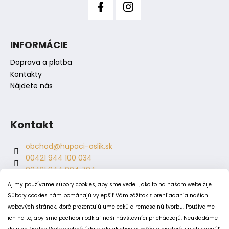
INFORMÁCIE
Doprava a platba
Kontakty
Nájdete nás
Kontakt
obchod
@
hupaci-oslik.sk
00421 944 100 034
00421 944 904 704
hupaci.oslik
Aj my používame súbory cookies, aby sme vedeli, ako to na našom webe žije.
dagmar.juricova
Súbory cookies nám pomáhajú vylepšiť Vám zážitok z prehliadania našich
webových stránok, ktoré prezentujú umeleckú a remeselnú tvorbu. Používame
ich na to, aby sme pochopili odkiaľ naši návštevníci prichádzajú. Neukladáme
PODMIENKY