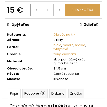
č
a
15 €
DO KOŠÍKA
m
e
Jednotková
cena:
Opýtať sa
Zdieľať
Kategória
:
Obruče na krk
Záruka
:
2 roky
biela
,
modrá
,
hnedá
,
Farba
:
tyrkysová
Určenie
:
ženy
,
dievčatá
sklo, pamäťový drôt,
Materiál
:
guma, bižutéria
Obvod obruče
:
34,5 cm
Pôvod
:
Česká republika
Miesto
:
Krkonoše
Popis
Podobné (6)
Diskusia
Značka
Dokončená čiernou bužírkou, zelenými