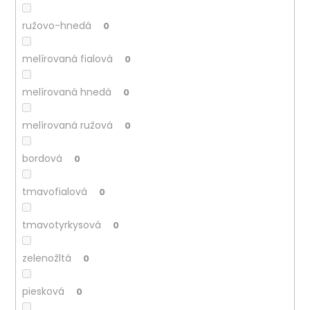
ružovo-hnedá
0
melírovaná fialová
0
melírovaná hnedá
0
melírovaná ružová
0
bordová
0
tmavofialová
0
tmavotyrkysová
0
zelenožltá
0
piesková
0