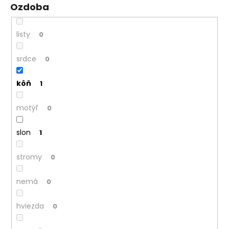
Ozdoba
listy
0
srdce
0
kôň
1
motýľ
0
slon
1
stromy
0
nemá
0
hviezda
0