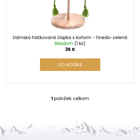
d
u
k
t
o
Dámska háčkovaná čiapka s koňom - hnedo-zelená
v
Skladom
(1 ks)
35 €
DO KOŠÍKA
1
položiek celkom
O
v
l
á
d
a