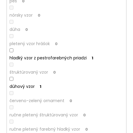
pes
0
nórsky vzor
0
dúha
0
pletený vzor hrášok
0
hladký vzor z pestrofarebných priadzi
1
štruktúrovaný vzor
0
dúhový vzor
1
červeno-zelený ornament
0
ručne pletený štruktúrovaný vzor
0
ručne pletený farebný hladký vzor
0