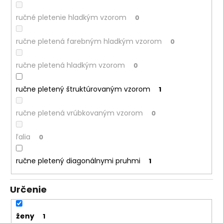
ručné pletenie hladkým vzorom
0
ručne pletená farebným hladkým vzorom
0
ručne pletená hladkým vzorom
0
ručne pletený štruktúrovaným vzorom
1
ručne pletená vrúbkovaným vzorom
0
ľalia
0
ručne pletený diagonálnymi pruhmi
1
Určenie
ženy
1