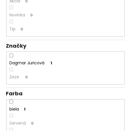
č
Akcia
0
a
m
Novinka
0
e
Tip
0
Značky
Dagmar Juricová
1
Zeze
0
Farba
biela
1
červená
0