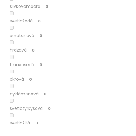
slivkovomodrá
0
svetlošedá
0
smotanová
0
hrdzavá
0
tmavošedá
0
okrová
0
cyklámenová
0
svetlotyrkysová
0
svetložltá
0