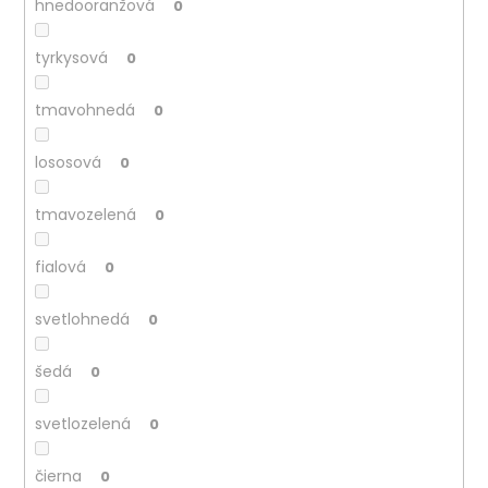
hnedooranžová
0
tyrkysová
0
tmavohnedá
0
lososová
0
tmavozelená
0
fialová
0
svetlohnedá
0
šedá
0
svetlozelená
0
čierna
0