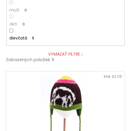
muži
0
deti
0
dievčatá
1
VYMAZAŤ FILTRE
Zobrazených položiek:
1
V
Kód:
DJ C5
ý
p
i
s
p
r
o