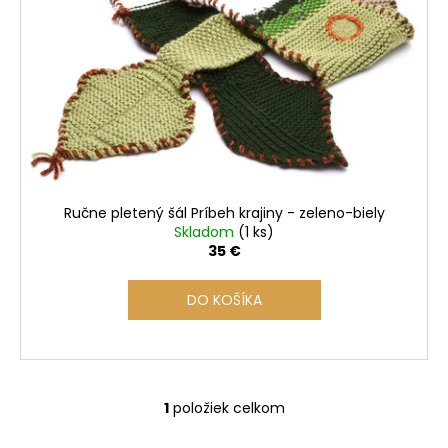
s
p
r
o
d
u
k
t
o
Ručne pletený šál Príbeh krajiny - zeleno-biely
v
Skladom
(1 ks)
35 €
DO KOŠÍKA
1
položiek celkom
O
v