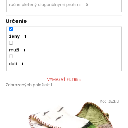
ručne pletený diagonálnymi pruhmi
0
Určenie
ženy
1
muži
1
deti
1
VYMAZAŤ FILTRE
Zobrazených položiek:
1
V
Kód:
ZEZE L1
ý
p
i