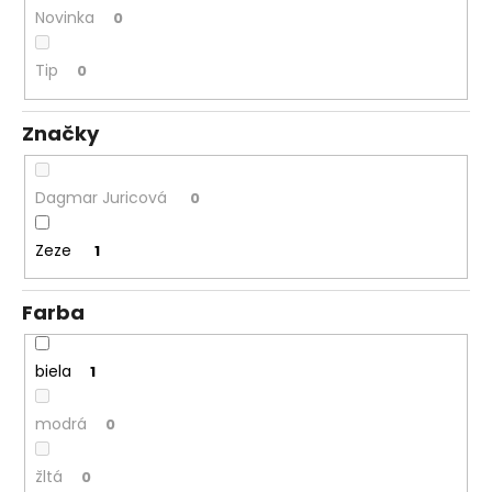
Novinka
0
á
j
Tip
0
s
ť
Značky
?
Dagmar Juricová
0
Zeze
1
HĽADAŤ
Farba
O
d
biela
1
p
o
modrá
0
r
ú
žltá
0