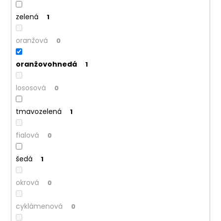
č
a
zelená
1
m
e
oranžová
0
oranžovohnedá
1
lososová
0
tmavozelená
1
fialová
0
šedá
1
okrová
0
cyklámenová
0