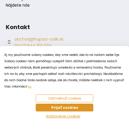
Nájdete nás
Kontakt
obchod
@
hupaci-oslik.sk
00421 944 100 034
00421 944 904 704
Aj my používame súbory cookies, aby sme vedeli, ako to na našom webe žije.
hupaci.oslik
Súbory cookies nám pomáhajú vylepšiť Vám zážitok z prehliadania našich
dagmar.juricova
webových stránok, ktoré prezentujú umeleckú a remeselnú tvorbu. Používame
ich na to, aby sme pochopili odkiaľ naši návštevníci prichádzajú. Neukladáme
do nich žiadne Vaše osobné údaje, ale ak chcete, môžete niektoré z nich vypnúť.
PODMIENKY
Viac informácií
tu
.
Obchodné podmienky
Odmietnuť cookies
Odstúpenie od zmluvy
Zásady spracovania a ochrany osobných údajov
Prijať cookies
Zásady používania súborov cookie
Nastavenie cookies