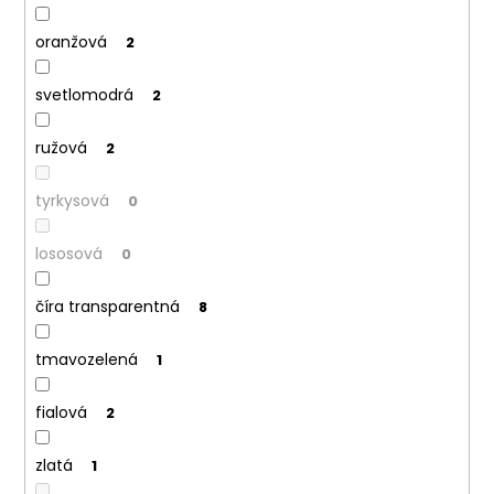
oranžová
2
svetlomodrá
2
ružová
2
tyrkysová
0
lososová
0
číra transparentná
8
tmavozelená
1
fialová
2
zlatá
1