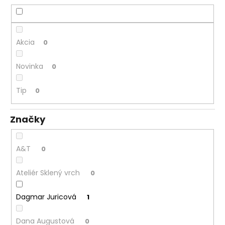
č
a
m
e
Akcia
0
Novinka
0
Tip
0
Značky
A&T
0
Ateliér Sklený vrch
0
Dagmar Juricová
1
Dana Augustová
0