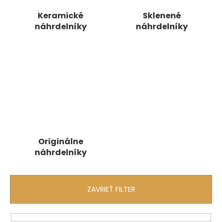
á
Keramické
Sklenené
j
náhrdelníky
náhrdelníky
s
ť
?
HĽADAŤ
Originálne
náhrdelníky
O
d
p
o
ZAVRIEŤ FILTER
r
ú