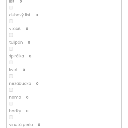
list
0
dubový list
0
vtáčik
0
tulipán
0
špirálka
0
kvet
0
nezábudka
0
nemá
0
bodky
0
vinutá perla
0