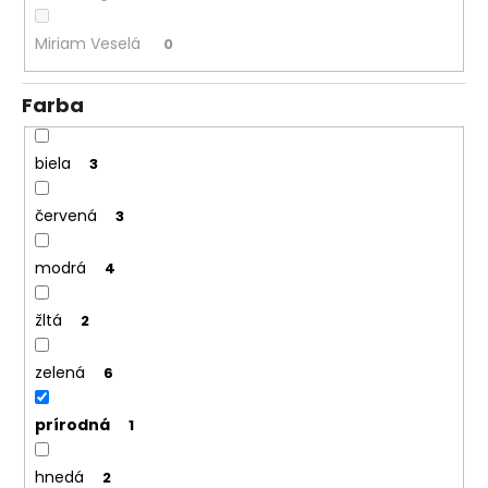
Miriam Veselá
0
Farba
biela
3
červená
3
modrá
4
žltá
2
zelená
6
prírodná
1
hnedá
2