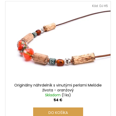
V
Kód:
DJ H5
ý
p
i
s
p
r
o
d
u
k
t
o
Originálny náhrdelník s vinutými perlami Melódie
v
života - oranžový
Skladom
(1 ks)
54 €
DO KOŠÍKA