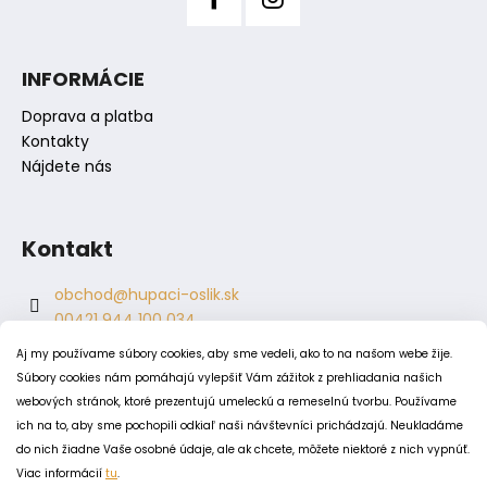
p
i
s
INFORMÁCIE
u
Doprava a platba
Kontakty
Nájdete nás
Kontakt
obchod
@
hupaci-oslik.sk
00421 944 100 034
00421 944 904 704
Aj my používame súbory cookies, aby sme vedeli, ako to na našom webe žije.
hupaci.oslik
Súbory cookies nám pomáhajú vylepšiť Vám zážitok z prehliadania našich
dagmar.juricova
webových stránok, ktoré prezentujú umeleckú a remeselnú tvorbu. Používame
ich na to, aby sme pochopili odkiaľ naši návštevníci prichádzajú. Neukladáme
do nich žiadne Vaše osobné údaje, ale ak chcete, môžete niektoré z nich vypnúť.
PODMIENKY
Viac informácií
tu
.