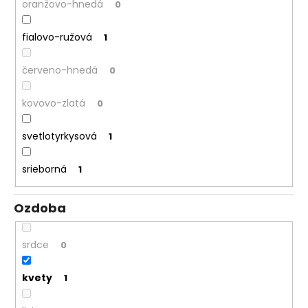
oranžovo-hnedá
0
fialovo-ružová
1
červeno-hnedá
0
kovovo-zlatá
0
svetlotyrkysová
1
srieborná
1
Ozdoba
srdce
0
kvety
1