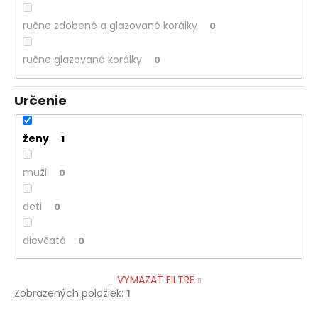
ručne zdobené a glazované korálky
0
ručne glazované korálky
0
Určenie
ženy
1
muži
0
deti
0
dievčatá
0
VYMAZAŤ FILTRE
Zobrazených položiek:
1