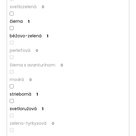
svetlozelená
0
čierna
1
béžovo-zelená
1
perleťová
0
čierna s avanturínom
0
modrá
0
strieborná
1
svetloružová
1
zeleno-tyrkysová
0