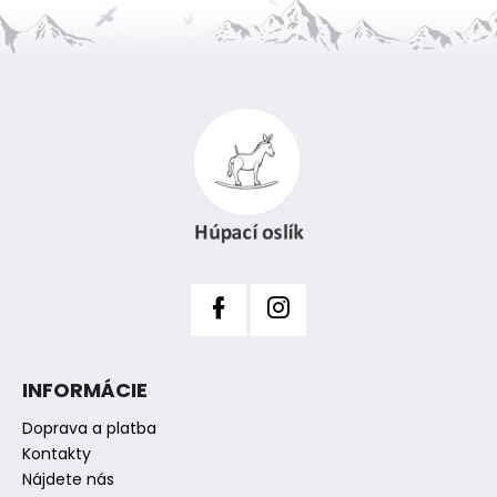
Z
á
p
ä
t
i
e
INFORMÁCIE
Doprava a platba
Kontakty
Nájdete nás