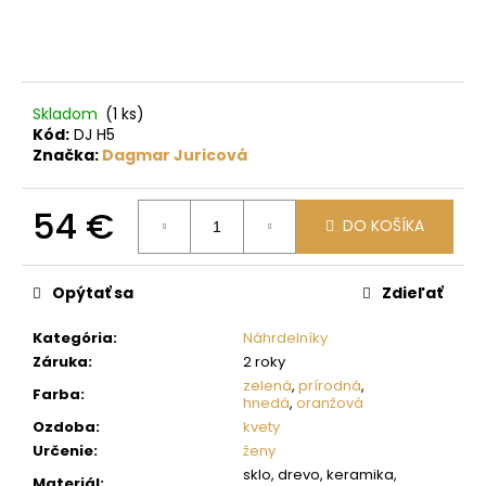
č
a
m
e
Skladom
(1 ks)
Kód:
DJ H5
Značka:
Dagmar Juricová
54 €
DO KOŠÍKA
Jednotková
cena:
Opýtať sa
Zdieľať
Kategória
:
Náhrdelníky
Záruka
:
2 roky
zelená
,
prírodná
,
Farba
:
hnedá
,
oranžová
Ozdoba
:
kvety
Určenie
:
ženy
sklo, drevo, keramika,
Materiál
: