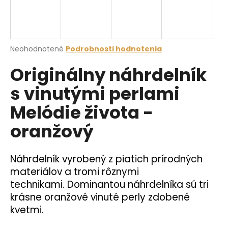
á
j
s
Priemerné
Neohodnotené
Podrobnosti hodnotenia
ť
hodnotenie
?
Originálny náhrdelník
produktu
je
s vinutými perlami
0,0
z
Melódie života -
5
hviezdičiek.
HĽADAŤ
oranžový
Náhrdelník vyrobený z piatich prírodných
O
materiálov a tromi rôznymi
d
technikami.
Dominantou náhrdelníka sú tri
p
o
krásne oranžové vinuté perly zdobené
r
kvetmi.
ú