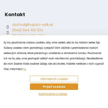
Kontakt
obchod
@
hupaci-oslik.sk
00421 944 100 034
00421 944 904 704
hupaci.oslik
Aj my používame súbory cookies, aby sme vedeli, ako to na našom webe žije.
dagmar.juricova
Súbory cookies nám pomáhajú vylepšiť Vám zážitok z prehliadania našich
webových stránok, ktoré prezentujú umeleckú a remeselnú tvorbu. Používame
ich na to, aby sme pochopili odkiaľ naši návštevníci prichádzajú. Neukladáme
PODMIENKY
do nich žiadne Vaše osobné údaje, ale ak chcete, môžete niektoré z nich vypnúť.
Obchodné podmienky
Viac informácií
tu
.
Odstúpenie od zmluvy
Odmietnuť cookies
Zásady spracovania a ochrany osobných údajov
Zásady používania súborov cookie
Prijať cookies
Nastavenie cookies
Vytvoril Shoptet