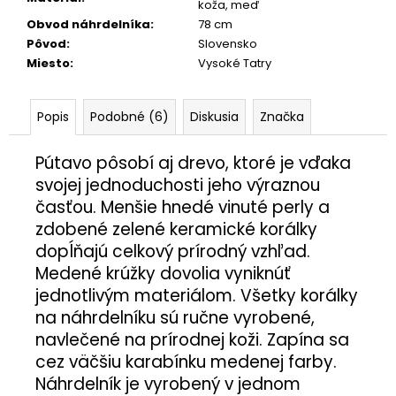
koža, meď
Obvod náhrdelníka
:
78 cm
Pôvod
:
Slovensko
Miesto
:
Vysoké Tatry
Popis
Podobné (6)
Diskusia
Značka
Pútavo pôsobí aj drevo, ktoré je vďaka
svojej jednoduchosti jeho výraznou
časťou. Menšie hnedé vinuté perly a
zdobené zelené keramické korálky
dopĺňajú celkový prírodný vzhľad.
Medené krúžky dovolia vyniknúť
jednotlivým materiálom. Všetky korálky
na náhrdelníku sú ručne vyrobené,
navlečené na prírodnej koži. Zapína sa
cez väčšiu karabínku medenej farby.
Náhrdelník je vyrobený v jednom