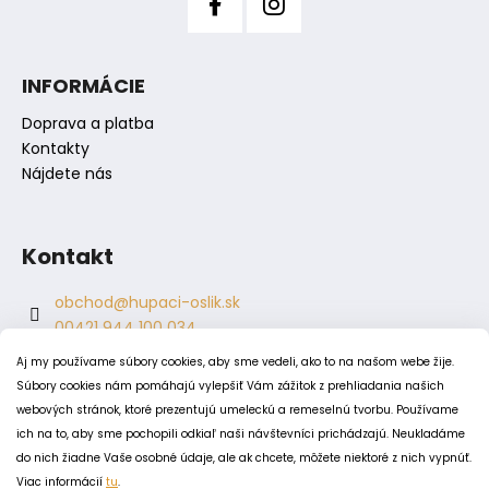
č
a
m
e
INFORMÁCIE
Doprava a platba
Kontakty
Nájdete nás
Kontakt
obchod
@
hupaci-oslik.sk
00421 944 100 034
00421 944 904 704
Aj my používame súbory cookies, aby sme vedeli, ako to na našom webe žije.
hupaci.oslik
Súbory cookies nám pomáhajú vylepšiť Vám zážitok z prehliadania našich
dagmar.juricova
webových stránok, ktoré prezentujú umeleckú a remeselnú tvorbu. Používame
ich na to, aby sme pochopili odkiaľ naši návštevníci prichádzajú. Neukladáme
do nich žiadne Vaše osobné údaje, ale ak chcete, môžete niektoré z nich vypnúť.
PODMIENKY
Viac informácií
tu
.