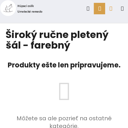
K
Prejsť
Hľadať
Prihlásen
Náku
M
na
o
obsah
Späť
Späť
š
í
košík
Č
Široký ručne pletený
k
o
šál - farebný
p
o
t
Produkty ešte len pripravujeme.
r
e
b
u
j
e
t
Môžete sa ale pozrieť na ostatné
e
kategórie.
n