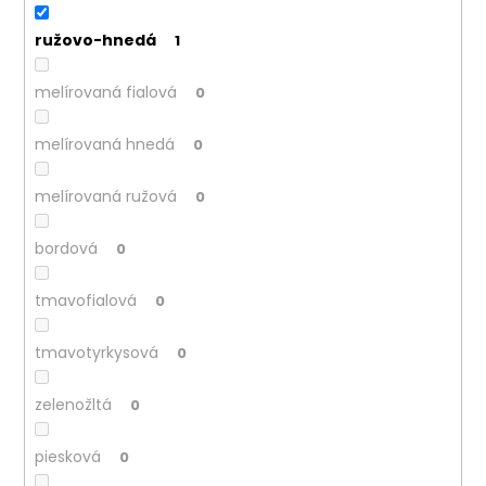
ružovo-hnedá
1
melírovaná fialová
0
melírovaná hnedá
0
melírovaná ružová
0
bordová
0
tmavofialová
0
tmavotyrkysová
0
zelenožltá
0
piesková
0