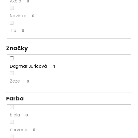
č
Akcia
0
a
m
Novinka
0
e
Tip
0
Značky
Dagmar Juricová
1
Zeze
0
Farba
biela
0
červená
0