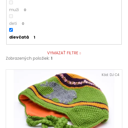
muži
0
deti
0
dievčatá
1
VYMAZAŤ FILTRE
Zobrazených položiek:
1
V
Kód:
DJ C4
ý
p
i
s
p
r
o