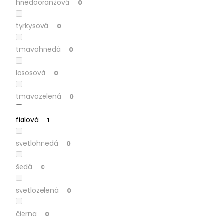
hnedooranžová
0
tyrkysová
0
tmavohnedá
0
lososová
0
tmavozelená
0
fialová
1
svetlohnedá
0
šedá
0
svetlozelená
0
čierna
0