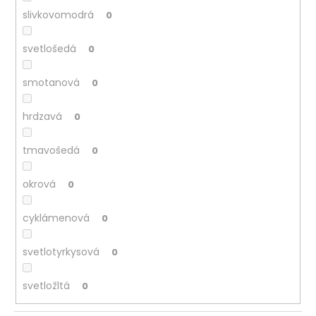
slivkovomodrá
0
svetlošedá
0
smotanová
0
hrdzavá
0
tmavošedá
0
okrová
0
cyklámenová
0
svetlotyrkysová
0
svetložltá
0