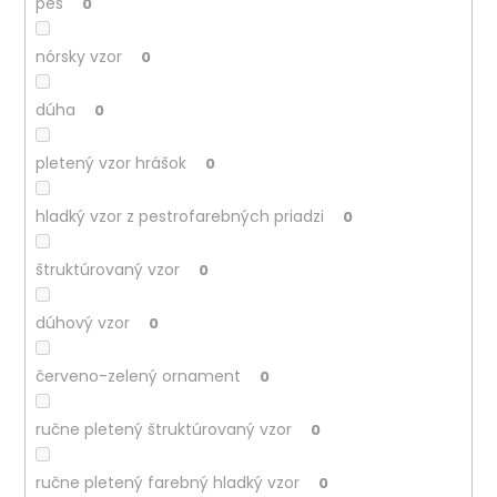
pes
0
nórsky vzor
0
dúha
0
pletený vzor hrášok
0
hladký vzor z pestrofarebných priadzi
0
štruktúrovaný vzor
0
dúhový vzor
0
červeno-zelený ornament
0
ručne pletený štruktúrovaný vzor
0
ručne pletený farebný hladký vzor
0