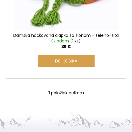
d
u
k
t
o
Dámska háčkovaná čiapka so slonom - zeleno-žltá
v
Skladom
(1 ks)
35 €
DO KOŠÍKA
1
položiek celkom
O
v
l
á
d
a