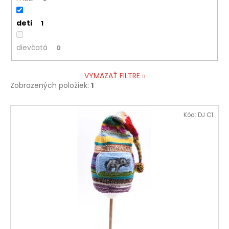
deti
1
dievčatá
0
VYMAZAŤ FILTRE
Zobrazených položiek:
1
V
Kód:
DJ C1
ý
p
i
s
p
r
o
d