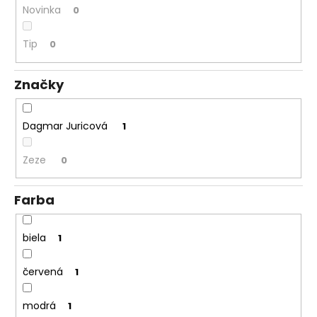
č
Novinka
0
a
m
Tip
0
e
Značky
Dagmar Juricová
1
Zeze
0
Farba
biela
1
červená
1
modrá
1