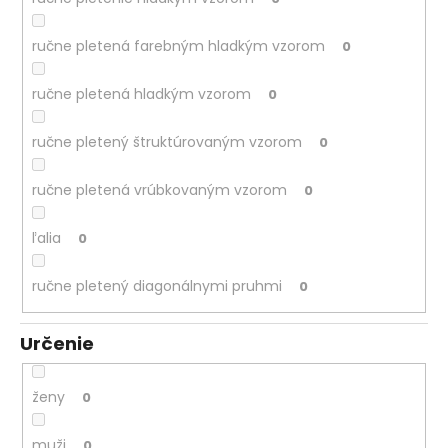
ručne pletená farebným hladkým vzorom
0
ručne pletená hladkým vzorom
0
ručne pletený štruktúrovaným vzorom
0
ručne pletená vrúbkovaným vzorom
0
ľalia
0
ručne pletený diagonálnymi pruhmi
0
Určenie
ženy
0
muži
0