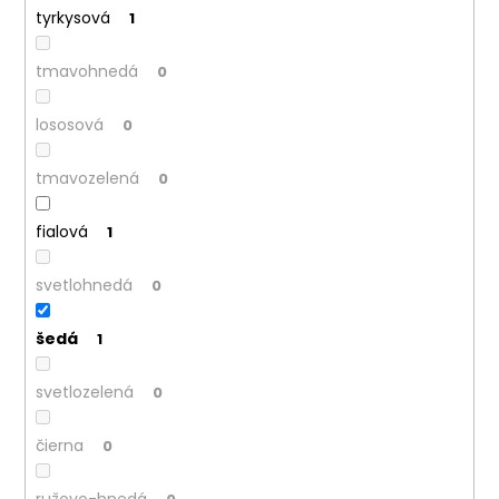
tyrkysová
1
tmavohnedá
0
lososová
0
tmavozelená
0
fialová
1
svetlohnedá
0
šedá
1
svetlozelená
0
čierna
0
ružovo-hnedá