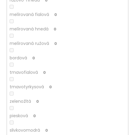
0
melírovaná fialová
0
melírovaná hnedá
0
melírovaná ružová
0
bordová
0
tmavofialová
0
tmavotyrkysová
0
zelenožltá
0
piesková
0
slivkovomodrá
0