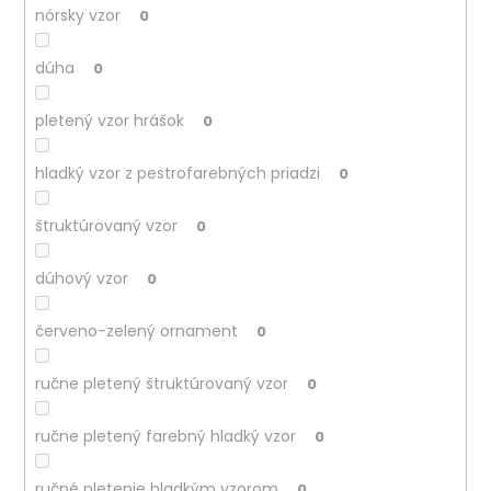
nórsky vzor
0
dúha
0
pletený vzor hrášok
0
hladký vzor z pestrofarebných priadzi
0
štruktúrovaný vzor
0
dúhový vzor
0
červeno-zelený ornament
0
ručne pletený štruktúrovaný vzor
0
ručne pletený farebný hladký vzor
0
ručné pletenie hladkým vzorom
0