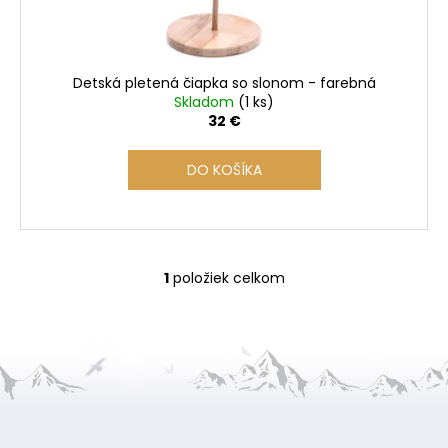
u
k
t
o
Detská pletená čiapka so slonom - farebná
v
Skladom
(1 ks)
32 €
DO KOŠÍKA
1
položiek celkom
O
v
l
á
d
a
Z
c
i
á