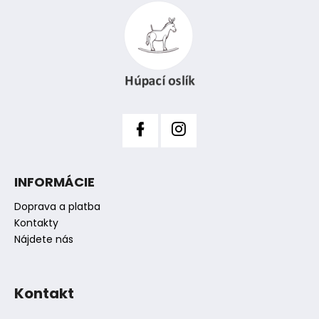
e
p
p
ä
r
t
v
i
k
y
e
v
ý
p
i
s
INFORMÁCIE
u
Doprava a platba
Kontakty
Nájdete nás
Kontakt