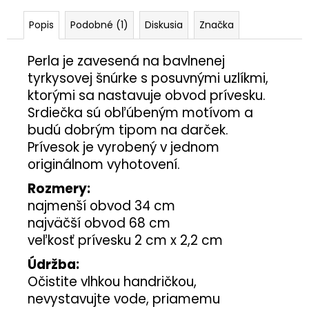
Popis
Podobné (1)
Diskusia
Značka
Perla je zavesená na bavlnenej
tyrkysovej šnúrke s posuvnými uzlíkmi,
ktorými sa nastavuje obvod prívesku.
Srdiečka sú obľúbeným motívom a
budú dobrým tipom na darček.
Prívesok je vyrobený v jednom
originálnom vyhotovení.
Rozmery:
najmenší obvod 34 cm
najväčší obvod 68 cm
veľkosť prívesku 2 cm x 2,2 cm
Údržba:
Očistite vlhkou handričkou,
nevystavujte vode, priamemu