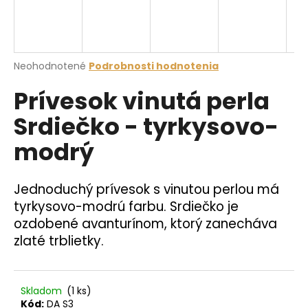
á
j
s
Priemerné
Neohodnotené
Podrobnosti hodnotenia
ť
hodnotenie
?
Prívesok vinutá perla
produktu
je
Srdiečko - tyrkysovo-
0,0
z
modrý
5
hviezdičiek.
HĽADAŤ
Jednoduchý prívesok s vinutou perlou má
tyrkysovo-modrú farbu. Srdiečko je
O
ozdobené avanturínom, ktorý zanecháva
d
zlaté trblietky.
p
o
r
Skladom
(1 ks)
ú
Kód:
DA S3