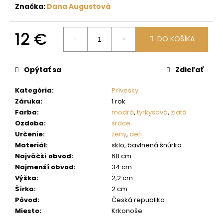
č
Značka:
Dana Augustová
a
m
e
12 €
DO KOŠÍKA
Jednotková
cena:
Opýtať sa
Zdieľať
Kategória
:
Prívesky
Záruka
:
1 rok
Farba
:
modrá
,
tyrkysová
,
zlatá
Ozdoba
:
srdce
Určenie
:
ženy
,
deti
Materiál
:
sklo, bavlnená šnúrka
Najväčší obvod
:
68 cm
Najmenší obvod
:
34 cm
Výška
:
2,2 cm
Šírka
:
2 cm
Pôvod
:
Česká republika
Miesto
:
Krkonoše