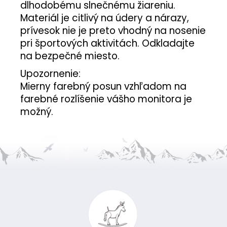
dlhodobému slnečnému žiareniu.
Materiál je citlivý na údery a nárazy,
prívesok nie je preto vhodný na nosenie
pri športových aktivitách. Odkladajte
na bezpečné miesto.
Upozornenie:
Mierny farebný posun vzhľadom na
farebné rozlíšenie vášho monitora je
možný.
Z
á
p
ä