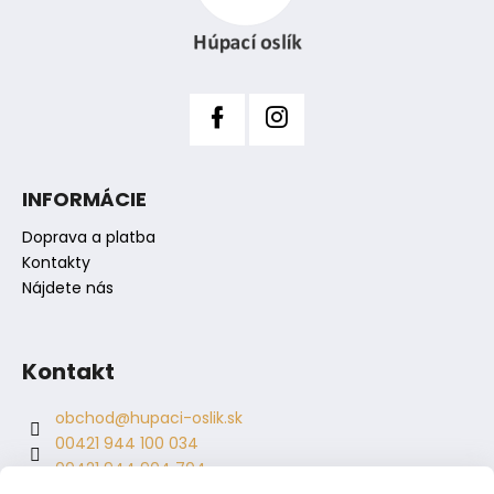
t
i
e
INFORMÁCIE
Doprava a platba
Kontakty
Nájdete nás
Kontakt
obchod
@
hupaci-oslik.sk
00421 944 100 034
00421 944 904 704
hupaci.oslik