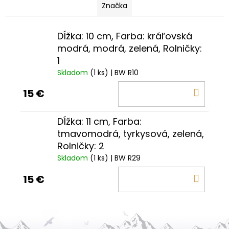
Značka
Dĺžka: 10 cm, Farba: kráľovská
modrá, modrá, zelená, Rolničky:
1
Skladom
(1 ks)
| BW R10
DO
15 €
KOŠÍ
Dĺžka: 11 cm, Farba:
tmavomodrá, tyrkysová, zelená,
Rolničky: 2
Skladom
(1 ks)
| BW R29
DO
15 €
KOŠÍ