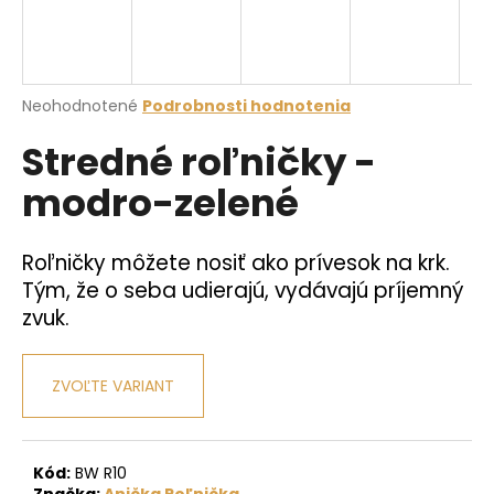
á
j
s
Priemerné
Neohodnotené
Podrobnosti hodnotenia
ť
hodnotenie
?
Stredné roľničky -
produktu
je
modro-zelené
0,0
z
5
hviezdičiek.
HĽADAŤ
Roľničky môžete nosiť ako prívesok na krk.
Tým, že o seba udierajú, vydávajú príjemný
zvuk.
O
d
ZVOĽTE VARIANT
p
o
r
ú
Kód:
BW R10
Značka:
Anička Roľnička