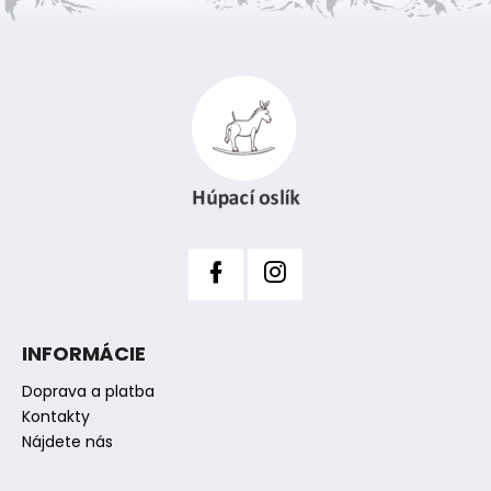
Z
á
p
ä
t
i
e
INFORMÁCIE
Doprava a platba
Kontakty
Nájdete nás