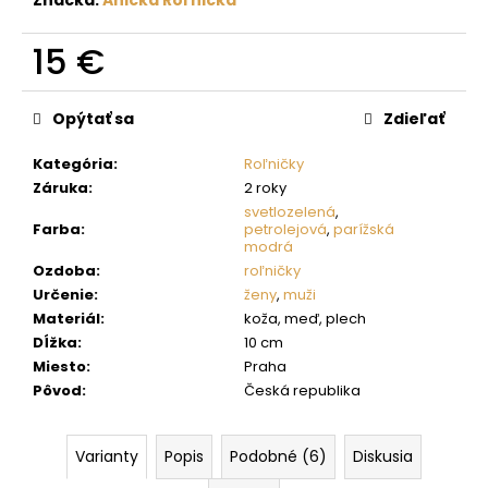
č
a
m
15 €
e
Jednotková
cena:
Opýtať sa
Zdieľať
Kategória
:
Roľničky
Záruka
:
2 roky
svetlozelená
,
Farba
:
petrolejová
,
parížská
modrá
Ozdoba
:
roľničky
Určenie
:
ženy
,
muži
Materiál
:
koža, meď, plech
Dĺžka
:
10 cm
Miesto
:
Praha
Pôvod
:
Česká republika
Varianty
Popis
Podobné (6)
Diskusia