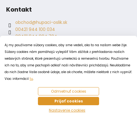
Kontakt
obchod
@
hupaci-oslik.sk
00421 944 100 034
00421 944 904 704
hupaci.oslik
Aj my používame súbory cookies, aby sme vedeli, ako to na našom webe žije.
dagmar.juricova
Súbory cookies nám pomáhajú vylepšiť Vám zážitok z prehliadania našich
webových stránok, ktoré prezentujú umeleckú a remeselnú tvorbu. Používame
ich na to, aby sme pochopili odkiaľ naši návštevníci prichádzajú. Neukladáme
PODMIENKY
do nich žiadne Vaše osobné údaje, ale ak chcete, môžete niektoré z nich vypnúť.
Obchodné podmienky
Viac informácií
tu
.
Odstúpenie od zmluvy
Odmietnuť cookies
Zásady spracovania a ochrany osobných údajov
Zásady používania súborov cookie
Prijať cookies
Nastavenie cookies
Vytvoril Shoptet
Copyright 2026
Húpací oslík
. Všetky práva vyhradené.