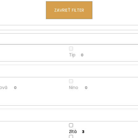
ZAVRIEŤ FILTER
Tip
0
cová
Nino
0
0
žltá
3