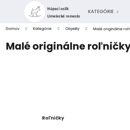
K
Prejsť
na
o
KATEGÓRIE
obsah
Späť
Späť
š
do
do
í
Domov
Kategórie
Objekty
Malé originálne roľ
k
obchodu
obchodu
Malé originálne roľničk
Roľničky