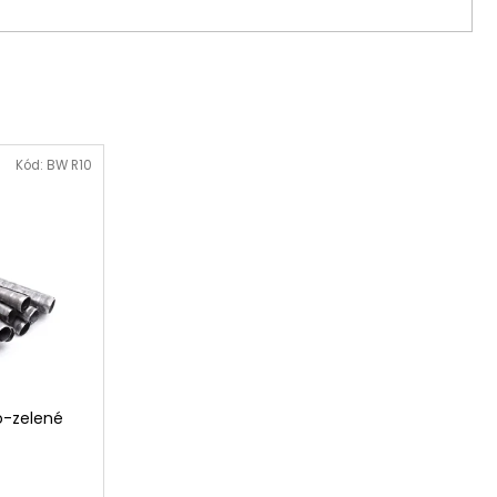
Kód:
BW R10
o-zelené