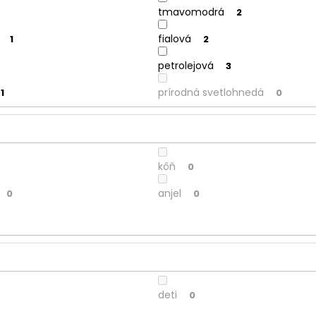
tmavomodrá
2
fialová
1
2
petrolejová
3
prírodná svetlohnedá
1
0
kôň
0
anjel
0
0
deti
0