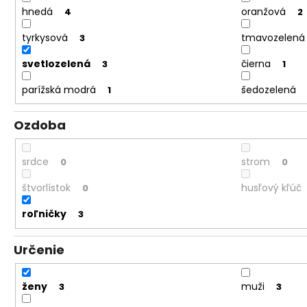
hnedá
oranžová
4
2
tyrkysová
tmavozelená
3
svetlozelená
čierna
3
1
parížská modrá
šedozelená
1
Ozdoba
srdce
strom
0
0
štvorlístok
husľový kľúč
0
roľničky
3
Určenie
ženy
muži
3
3