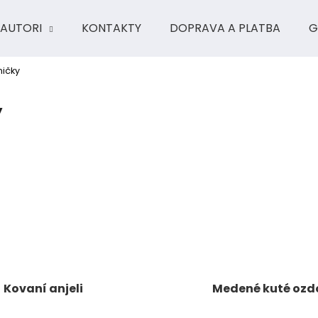
AUTORI
KONTAKTY
DOPRAVA A PLATBA
G
ničky
Čo potrebujete nájsť?
y
HĽADAŤ
Odporúčame
Kovaní anjeli
Medené kuté ozd