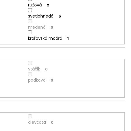
ružová
2
svetlohnedá
5
medená
0
kráľovská modrá
1
vtáčik
0
podkova
0
dievčatá
0