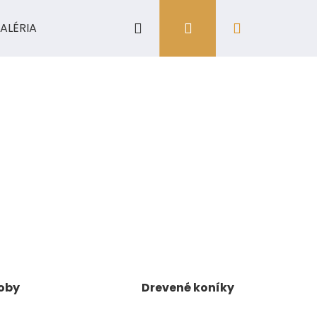
Hľadať
Prihlásenie
Nákupný
ALÉRIA
košík
oby
Drevené koníky