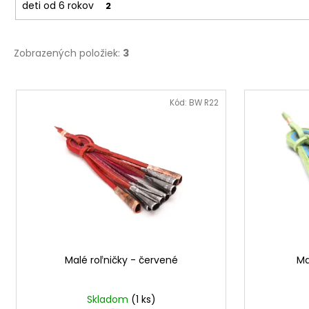
deti od 6 rokov
2
Zobrazených položiek:
3
V
ý
Kód:
BW R22
p
i
s
p
r
o
d
u
Malé roľničky - červené
Ma
k
t
o
Skladom
(1 ks)