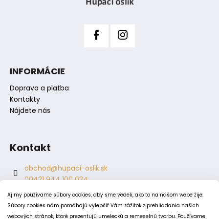
y
e
v
ý
p
i
s
INFORMÁCIE
u
Doprava a platba
Kontakty
Nájdete nás
Kontakt
obchod
@
hupaci-oslik.sk
00421 944 100 034
00421 944 904 704
Aj my používame súbory cookies, aby sme vedeli, ako to na našom webe žije.
hupaci.oslik
Súbory cookies nám pomáhajú vylepšiť Vám zážitok z prehliadania našich
dagmar.juricova
webových stránok, ktoré prezentujú umeleckú a remeselnú tvorbu. Používame