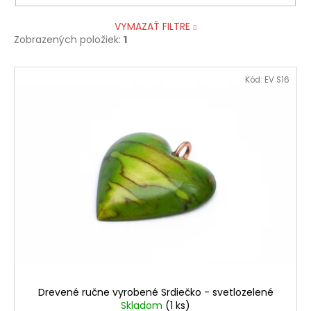
VYMAZAŤ FILTRE
Zobrazených položiek:
1
V
Kód:
EV S16
ý
p
i
s
p
r
o
d
u
k
t
o
Drevené ručne vyrobené Srdiečko - svetlozelené
v
Skladom
(1 ks)