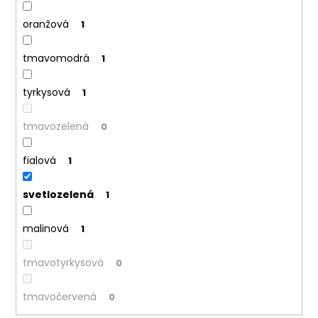
č
a
oranžová
1
m
e
tmavomodrá
1
tyrkysová
1
tmavozelená
0
fialová
1
svetlozelená
1
malinová
1
tmavotyrkysová
0
tmavočervená
0