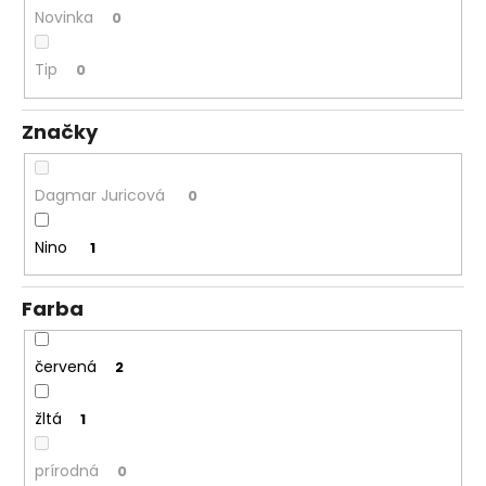
Novinka
0
á
j
Tip
0
s
ť
Značky
?
Dagmar Juricová
0
Nino
1
HĽADAŤ
Farba
O
d
červená
2
p
o
žltá
1
r
ú
prírodná
0