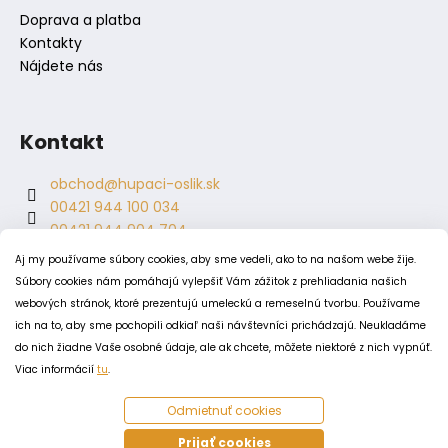
Doprava a platba
Kontakty
Nájdete nás
Kontakt
obchod
@
hupaci-oslik.sk
00421 944 100 034
00421 944 904 704
hupaci.oslik
Aj my používame súbory cookies, aby sme vedeli, ako to na našom webe žije.
dagmar.juricova
Súbory cookies nám pomáhajú vylepšiť Vám zážitok z prehliadania našich
webových stránok, ktoré prezentujú umeleckú a remeselnú tvorbu. Používame
ich na to, aby sme pochopili odkiaľ naši návštevníci prichádzajú. Neukladáme
PODMIENKY
do nich žiadne Vaše osobné údaje, ale ak chcete, môžete niektoré z nich vypnúť.
Obchodné podmienky
Viac informácií
tu
.
Odstúpenie od zmluvy
Odmietnuť cookies
Zásady spracovania a ochrany osobných údajov
Zásady používania súborov cookie
Prijať cookies