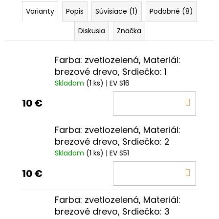
Varianty
Popis
Súvisiace (1)
Podobné (8)
Diskusia
Značka
Farba: zvetlozelená, Materiál:
brezové drevo, Srdiečko: 1
Skladom
(1 ks)
| EV S16
DO
10 €
KOŠÍ
Farba: zvetlozelená, Materiál:
brezové drevo, Srdiečko: 2
Skladom
(1 ks)
| EV S51
DO
10 €
KOŠÍ
Farba: zvetlozelená, Materiál:
brezové drevo, Srdiečko: 3