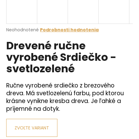
á
j
s
Priemerné
Neohodnotené
Podrobnosti hodnotenia
ť
hodnotenie
?
Drevené ručne
produktu
je
vyrobené Srdiečko -
0,0
z
svetlozelené
5
hviezdičiek.
HĽADAŤ
Ručne vyrobené srdiečko z brezového
dreva. Má svetlozelenú farbu, pod ktorou
O
krásne vynikne kresba dreva. Je ľahké a
d
príjemné na dotyk.
p
o
r
ZVOĽTE VARIANT
ú