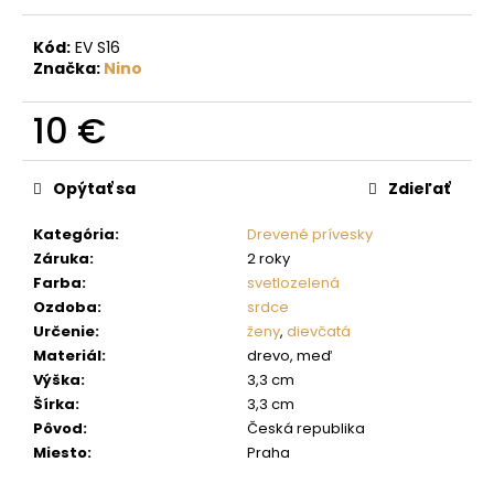
č
a
Kód:
EV S16
m
Značka:
Nino
e
10 €
Jednotková
cena:
Opýtať sa
Zdieľať
Kategória
:
Drevené prívesky
Záruka
:
2 roky
Farba
:
svetlozelená
Ozdoba
:
srdce
Určenie
:
ženy
,
dievčatá
Materiál
:
drevo, meď
Výška
:
3,3 cm
Šírka
:
3,3 cm
Pôvod
:
Česká republika
Miesto
:
Praha