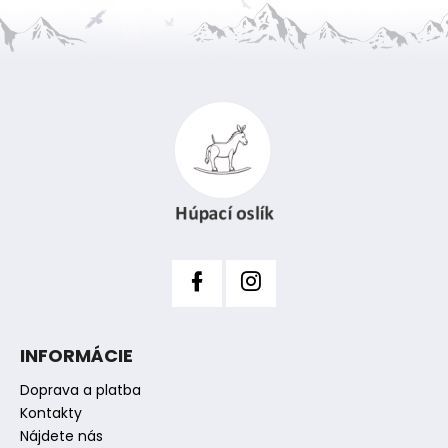
č
a
m
e
Z
á
p
ä
t
i
e
INFORMÁCIE
Doprava a platba
Kontakty
Nájdete nás