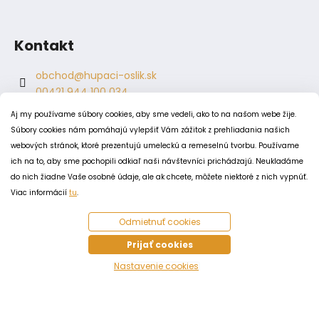
Kontakt
obchod
@
hupaci-oslik.sk
00421 944 100 034
00421 944 904 704
Aj my používame súbory cookies, aby sme vedeli, ako to na našom webe žije.
hupaci.oslik
Súbory cookies nám pomáhajú vylepšiť Vám zážitok z prehliadania našich
dagmar.juricova
webových stránok, ktoré prezentujú umeleckú a remeselnú tvorbu. Používame
ich na to, aby sme pochopili odkiaľ naši návštevníci prichádzajú. Neukladáme
do nich žiadne Vaše osobné údaje, ale ak chcete, môžete niektoré z nich vypnúť.
PODMIENKY
Viac informácií
tu
.
Obchodné podmienky
Odmietnuť cookies
Odstúpenie od zmluvy
Zásady spracovania a ochrany osobných údajov
Prijať cookies
Zásady používania súborov cookie
Nastavenie cookies
Vytvoril Shoptet