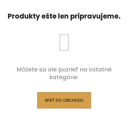
á
j
Produkty ešte len pripravujeme.
s
ť
?
HĽADAŤ
Môžete sa ale pozrieť na ostatné
kategórie.
O
d
SPÄŤ DO OBCHODU
p
o
r
ú