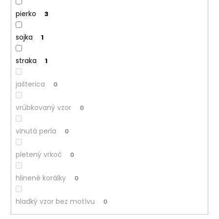
pierko
3
sojka
1
straka
1
jašterica
0
vrúbkovaný vzor
0
vinutá perla
0
pletený vrkoč
0
hlinené korálky
0
hladký vzor bez motívu
0