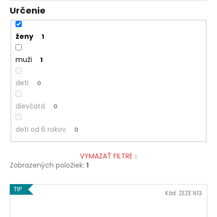
Určenie
ženy
1
muži
1
deti
0
dievčatá
0
deti od 6 rokov
0
VYMAZAŤ FILTRE
Zobrazených položiek:
1
V
TIP
Kód:
ZEZE N13
ý
p