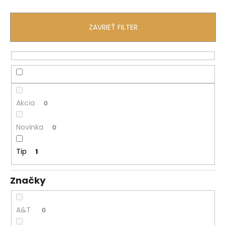
á
j
ZAVRIEŤ FILTER
s
ť
?
Akcia
0
HĽADAŤ
Novinka
0
Tip
1
O
d
Značky
p
o
r
A&T
0
ú