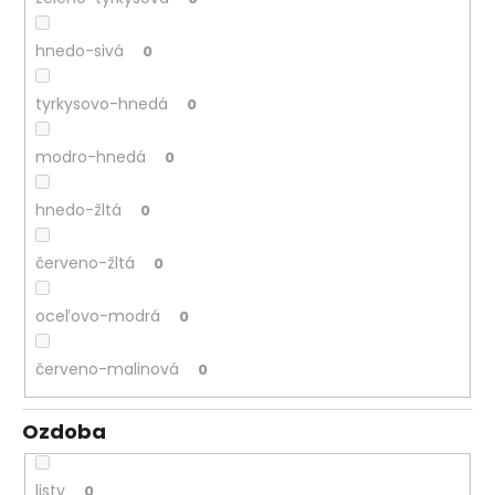
hnedo-sivá
0
tyrkysovo-hnedá
0
modro-hnedá
0
hnedo-žltá
0
červeno-žltá
0
oceľovo-modrá
0
červeno-malinová
0
Ozdoba
listy
0