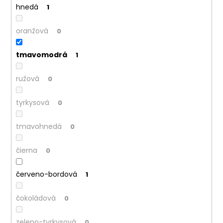
hnedá
1
oranžová
0
tmavomodrá
1
ružová
0
tyrkysová
0
tmavohnedá
0
čierna
0
červeno-bordová
1
čokoládová
0
zeleno-tyrkysová
0