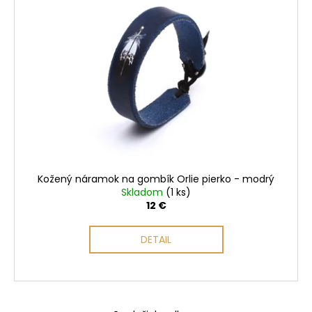
i
s
p
r
o
d
u
k
t
o
Kožený náramok na gombík Orlie pierko - modrý
v
Skladom
(1 ks)
12 €
DETAIL