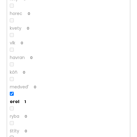
horec
0
kvety
0
vlk
0
havran
0
kôň
0
medveď
0
orol
1
ryba
0
štíty
0