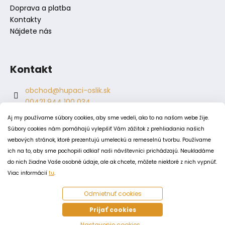
Doprava a platba
Kontakty
Nájdete nás
Kontakt
obchod
@
hupaci-oslik.sk
00421 944 100 034
00421 944 904 704
Aj my používame súbory cookies, aby sme vedeli, ako to na našom webe žije.
hupaci.oslik
Súbory cookies nám pomáhajú vylepšiť Vám zážitok z prehliadania našich
dagmar.juricova
webových stránok, ktoré prezentujú umeleckú a remeselnú tvorbu. Používame
ich na to, aby sme pochopili odkiaľ naši návštevníci prichádzajú. Neukladáme
do nich žiadne Vaše osobné údaje, ale ak chcete, môžete niektoré z nich vypnúť.
PODMIENKY
Viac informácií
tu
.
Obchodné podmienky
Odmietnuť cookies
Odstúpenie od zmluvy
Zásady spracovania a ochrany osobných údajov
Prijať cookies
Zásady používania súborov cookie
Nastavenie cookies