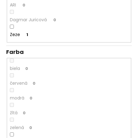
č
ARI
0
a
m
Dagmar Juricová
0
e
Zeze
1
Farba
biela
0
červená
0
modrá
0
žltá
0
zelená
0