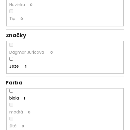
Novinka
0
á
j
Tip
0
s
ť
Značky
?
Dagmar Juricová
0
Zeze
1
HĽADAŤ
Farba
O
d
biela
1
p
o
modrá
0
r
ú
žltá
0