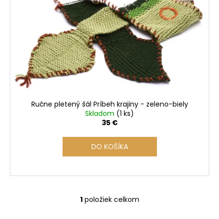
s
p
r
o
d
u
k
t
o
Ručne pletený šál Príbeh krajiny - zeleno-biely
v
Skladom
(1 ks)
35 €
DO KOŠÍKA
1
položiek celkom
O
v