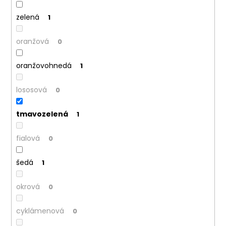
č
a
zelená
1
m
e
oranžová
0
oranžovohnedá
1
lososová
0
tmavozelená
1
fialová
0
šedá
1
okrová
0
cyklámenová
0