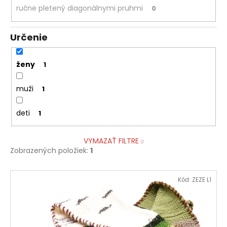
ručne pletený diagonálnymi pruhmi
0
Určenie
ženy
1
muži
1
deti
1
VYMAZAŤ FILTRE
Zobrazených položiek:
1
V
Kód:
ZEZE L1
ý
p
i