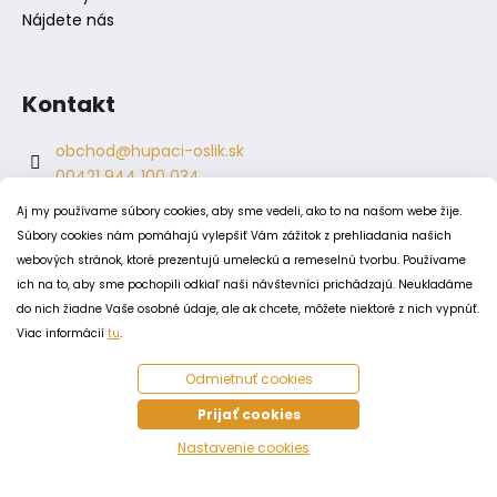
Nájdete nás
Kontakt
obchod
@
hupaci-oslik.sk
00421 944 100 034
00421 944 904 704
Aj my používame súbory cookies, aby sme vedeli, ako to na našom webe žije.
hupaci.oslik
Súbory cookies nám pomáhajú vylepšiť Vám zážitok z prehliadania našich
dagmar.juricova
webových stránok, ktoré prezentujú umeleckú a remeselnú tvorbu. Používame
ich na to, aby sme pochopili odkiaľ naši návštevníci prichádzajú. Neukladáme
do nich žiadne Vaše osobné údaje, ale ak chcete, môžete niektoré z nich vypnúť.
PODMIENKY
Viac informácií
tu
.
Obchodné podmienky
Odmietnuť cookies
Odstúpenie od zmluvy
Zásady spracovania a ochrany osobných údajov
Prijať cookies
Zásady používania súborov cookie
Nastavenie cookies