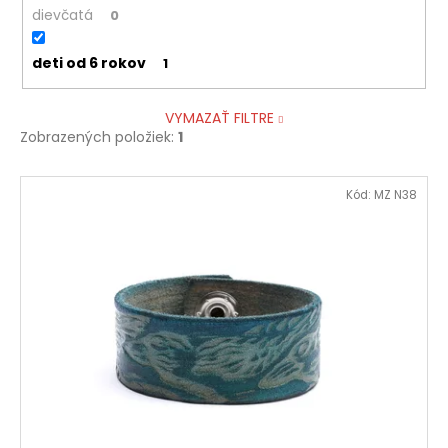
dievčatá
0
deti od 6 rokov
1
VYMAZAŤ FILTRE
Zobrazených položiek:
1
V
Kód:
MZ N38
ý
p
i
s
p
r
o
d
u
k