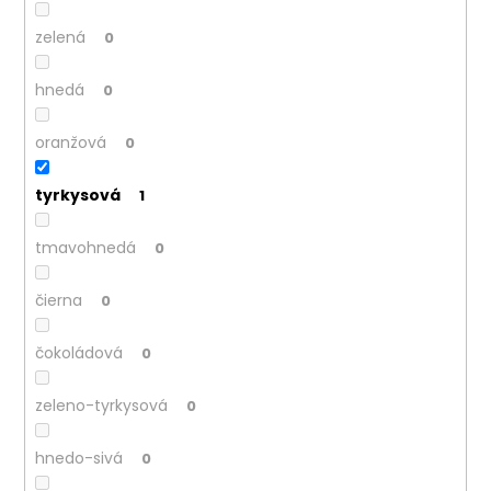
č
a
zelená
0
m
e
hnedá
0
oranžová
0
tyrkysová
1
tmavohnedá
0
čierna
0
čokoládová
0
zeleno-tyrkysová
0
hnedo-sivá
0