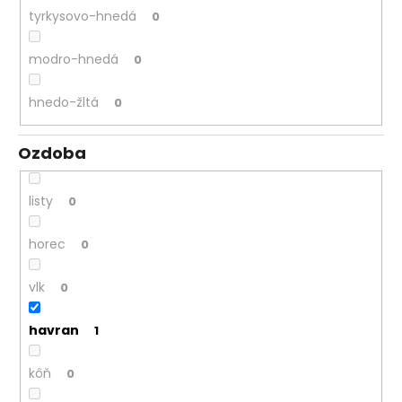
tyrkysovo-hnedá
0
modro-hnedá
0
hnedo-žltá
0
Ozdoba
listy
0
horec
0
vlk
0
havran
1
kôň
0