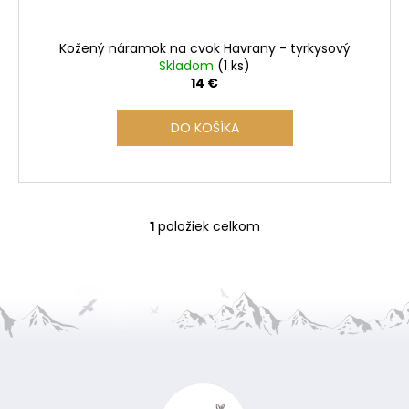
t
o
Kožený náramok na cvok Havrany - tyrkysový
v
Skladom
(1 ks)
14 €
DO KOŠÍKA
1
položiek celkom
O
v
l
á
d
a
Z
c
i
á
e
p