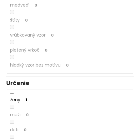
medveď
0
štíty
0
vrúbkovaný vzor
0
pletený vrkoč
0
hladký vzor bez motívu
0
Určenie
ženy
1
muži
0
deti
0