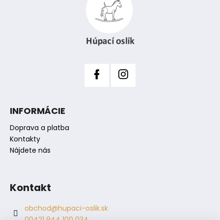
p
ä
r
t
v
i
k
y
e
v
ý
p
i
s
INFORMÁCIE
u
Doprava a platba
Kontakty
Nájdete nás
Kontakt
obchod
@
hupaci-oslik.sk
00421 944 100 034