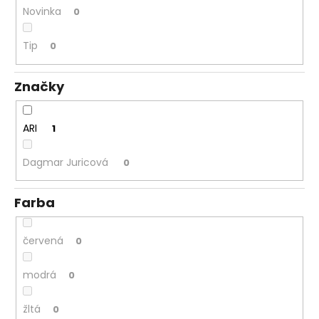
Novinka
0
á
j
Tip
0
s
ť
Značky
?
ARI
1
Dagmar Juricová
0
HĽADAŤ
Farba
O
d
červená
0
p
o
modrá
0
r
ú
žltá
0