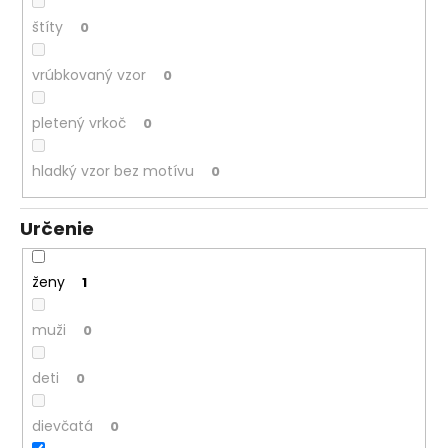
štíty
0
vrúbkovaný vzor
0
pletený vrkoč
0
hladký vzor bez motívu
0
Určenie
ženy
1
muži
0
deti
0
dievčatá
0