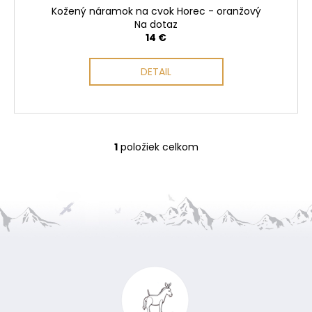
o
Kožený náramok na cvok Horec - oranžový
v
Na dotaz
14 €
DETAIL
1
položiek celkom
O
v
l
á
d
a
Z
c
i
á
e
p
p
ä
r