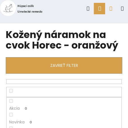
K
Prejsť
Hľadať
Prihlásen
Náku
M
na
o
obsah
Späť
Späť
š
í
košík
Č
Kožený náramok na
k
o
cvok Horec - oranžový
p
o
t
ZAVRIEŤ FILTER
r
e
b
u
j
e
Akcia
0
t
e
Novinka
0
n