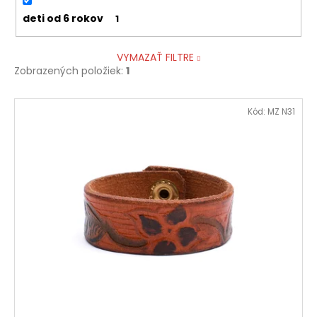
deti od 6 rokov
1
VYMAZAŤ FILTRE
Zobrazených položiek:
1
V
Kód:
MZ N31
ý
p
i
s
p
r
o
d
u
k
t