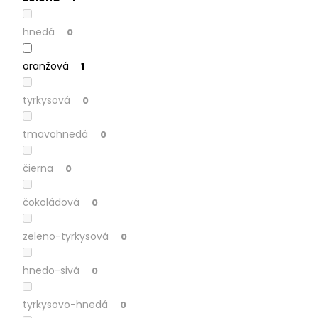
č
a
m
hnedá
0
e
oranžová
1
tyrkysová
0
tmavohnedá
0
čierna
0
čokoládová
0
zeleno-tyrkysová
0
hnedo-sivá
0
tyrkysovo-hnedá
0