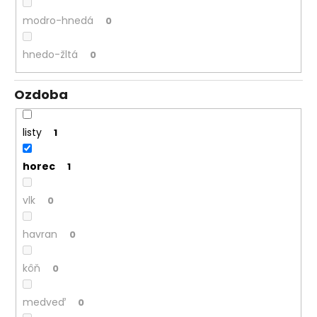
modro-hnedá
0
hnedo-žltá
0
Ozdoba
listy
1
horec
1
vlk
0
havran
0
kôň
0
medveď
0