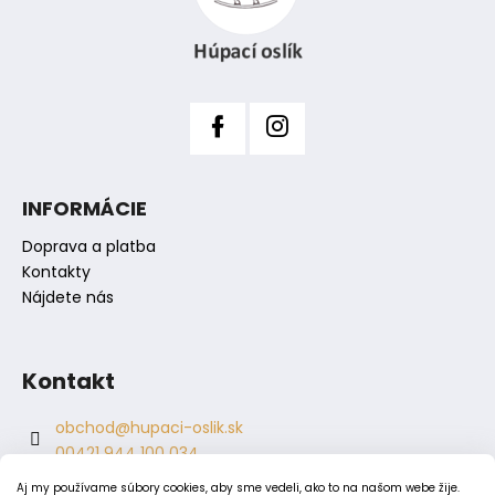
t
v
i
k
y
e
v
ý
p
i
s
INFORMÁCIE
u
Doprava a platba
Kontakty
Nájdete nás
Kontakt
obchod
@
hupaci-oslik.sk
00421 944 100 034
00421 944 904 704
Aj my používame súbory cookies, aby sme vedeli, ako to na našom webe žije.