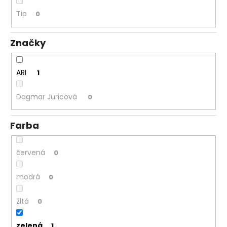
á
Tip
0
j
s
Značky
ť
?
ARI
1
Dagmar Juricová
0
HĽADAŤ
Farba
červená
0
O
d
modrá
0
p
o
žltá
0
r
ú
zelená
1