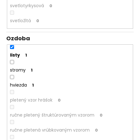
svetlotyrkysová
0
svetložltá
0
Ozdoba
listy
1
stromy
1
hviezda
1
pletený vzor hrášok
0
ručne pletený štruktúrovaným vzorom
0
ručne pletená vrúbkovaným vzorom
0