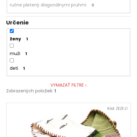
ručne pletený diagonálnymi pruhmi
0
Určenie
ženy
1
muži
1
deti
1
VYMAZAŤ FILTRE
Zobrazených položiek:
1
V
Kód:
ZEZE L1
ý
p
i