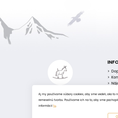
Z
á
INF
p
Dop
ä
Kon
t
Náj
i
e
Aj my používame súbory cookies, aby sme vedeli, ako to 
remeselnú tvorbu. Používame ich na to, aby sme pochopili
informácií
tu
.
O