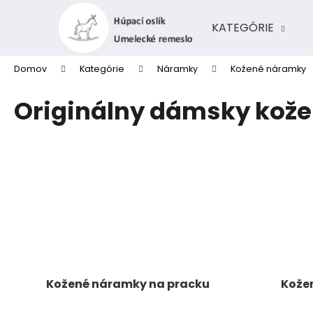
K
Prejsť
na
o
KATEGÓRIE
obsah
Späť
Späť
š
do
do
í
Domov
Kategórie
Náramky
Kožené náramky
k
obchodu
obchodu
Originálny dámsky kož
Kožené náramky na pracku
Kože