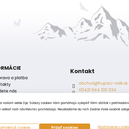
ORMÁCIE
Kontakt
rava a platba
obchod
@
hupaci-oslik.sk
takty
00421 944 100 034
dete nás
00421 944 904 704
hupaci.oslik
na našom webe žije. Súbory cookies nám pomáhajú vylepšiť Vám zážitok z prehliadan
dagmar.juricova
 odkiaľ naši návštevníci prichádzajú. Neukladáme do nich žiadne Vaše osobné údaje, 
Nastavenie cooki
dmietnuť cookies
Prijať cookies