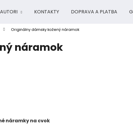
AUTORI
KONTAKTY
DOPRAVA A PLATBA
G
Originálny dámsky kožený náramok
Čo potrebujete nájsť?
ený náramok
HĽADAŤ
Odporúčame
né náramky na cvok