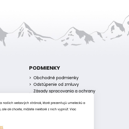
PODMIENKY
Obchodné podmienky
Odstúpenie od zmluvy
Zásady spracovania a ochrany
osobných údajov
Zásady používania súborov
ia našich webových stránok, ktoré prezentujú umeleckú a
cookie
ale ak chcete, môžete niektoré z nich vypnúť. Viac
es