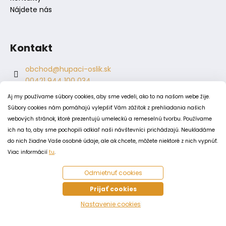
Nájdete nás
Kontakt
obchod
@
hupaci-oslik.sk
00421 944 100 034
00421 944 904 704
Aj my používame súbory cookies, aby sme vedeli, ako to na našom webe žije.
hupaci.oslik
Súbory cookies nám pomáhajú vylepšiť Vám zážitok z prehliadania našich
dagmar.juricova
webových stránok, ktoré prezentujú umeleckú a remeselnú tvorbu. Používame
ich na to, aby sme pochopili odkiaľ naši návštevníci prichádzajú. Neukladáme
do nich žiadne Vaše osobné údaje, ale ak chcete, môžete niektoré z nich vypnúť.
PODMIENKY
Viac informácií
tu
.
Obchodné podmienky
Odmietnuť cookies
Odstúpenie od zmluvy
Zásady spracovania a ochrany osobných údajov
Prijať cookies
Zásady používania súborov cookie
Nastavenie cookies