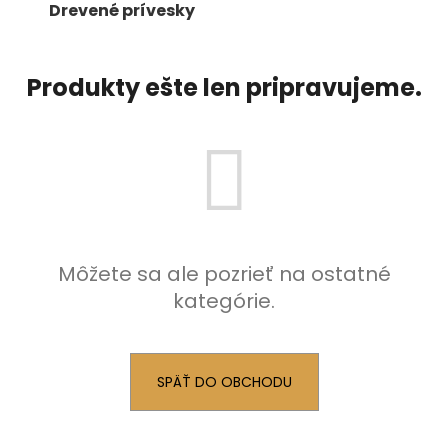
č
Drevené prívesky
a
m
e
Produkty ešte len pripravujeme.
Môžete sa ale pozrieť na ostatné
kategórie.
SPÄŤ DO OBCHODU