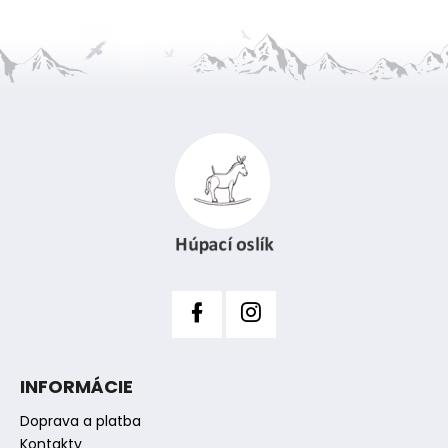
Z
á
p
ä
t
i
e
INFORMÁCIE
Doprava a platba
Kontakty