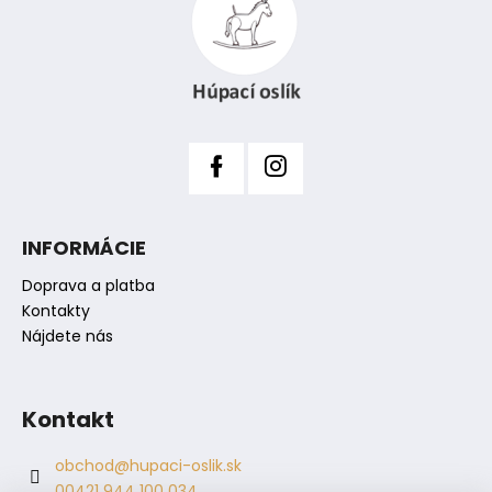
p
ä
r
t
v
i
k
y
e
v
ý
p
i
s
INFORMÁCIE
u
Doprava a platba
Kontakty
Nájdete nás
Kontakt
obchod
@
hupaci-oslik.sk
00421 944 100 034