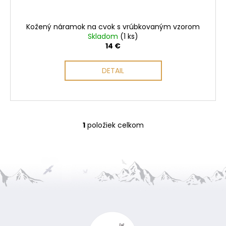
t
o
Kožený náramok na cvok s vrúbkovaným vzorom
v
Skladom
(1 ks)
14 €
DETAIL
1
položiek celkom
O
v
l
á
d
a
Z
c
i
á
e
p