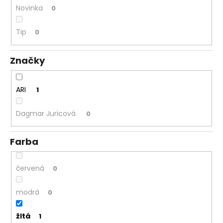
Novinka
0
á
j
Tip
0
s
ť
Značky
?
ARI
1
Dagmar Juricová
0
HĽADAŤ
Farba
O
d
červená
0
p
o
modrá
0
r
ú
žltá
1