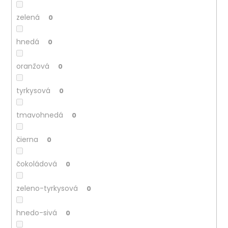
č
a
zelená
0
m
e
hnedá
0
oranžová
0
tyrkysová
0
tmavohnedá
0
čierna
0
čokoládová
0
zeleno-tyrkysová
0
hnedo-sivá
0