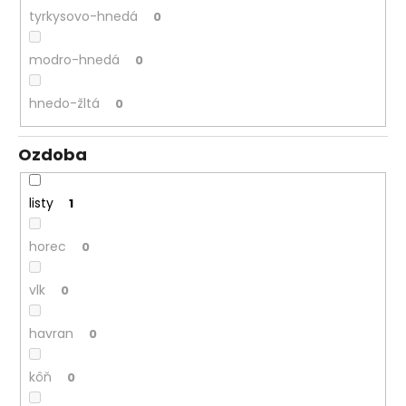
tyrkysovo-hnedá
0
modro-hnedá
0
hnedo-žltá
0
Ozdoba
listy
1
horec
0
vlk
0
havran
0
kôň
0