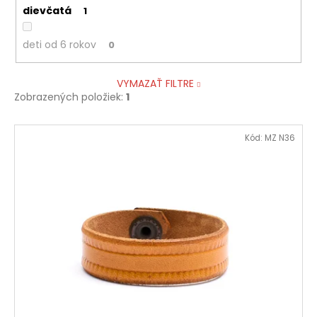
dievčatá
1
deti od 6 rokov
0
VYMAZAŤ FILTRE
Zobrazených položiek:
1
V
Kód:
MZ N36
ý
p
i
s
p
r
o
d
u
k