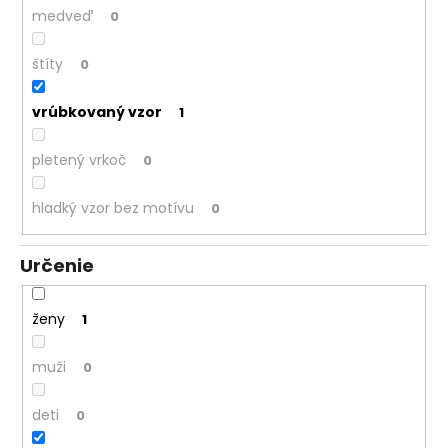
medveď
0
štíty
0
vrúbkovaný vzor
1
pletený vrkoč
0
hladký vzor bez motívu
0
Určenie
ženy
1
muži
0
deti
0