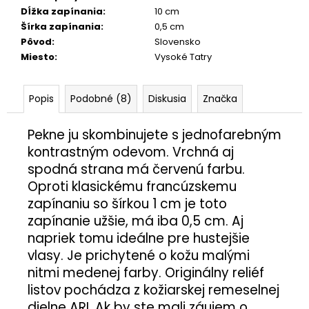
Dĺžka zapínania
:
10 cm
Šírka zapínania
:
0,5 cm
Pôvod
:
Slovensko
Miesto
:
Vysoké Tatry
Popis
Podobné (8)
Diskusia
Značka
Pekne ju skombinujete s jednofarebným
kontrastným odevom. Vrchná aj
spodná strana má červenú farbu.
Oproti klasickému francúzskemu
zapínaniu so šírkou 1 cm je toto
zapínanie užšie, má iba 0,5 cm. Aj
napriek tomu ideálne pre hustejšie
vlasy. Je prichytené o kožu malými
nitmi medenej farby. Originálny reliéf
listov pochádza z kožiarskej remeselnej
dielne ARI. Ak by ste mali záujem o