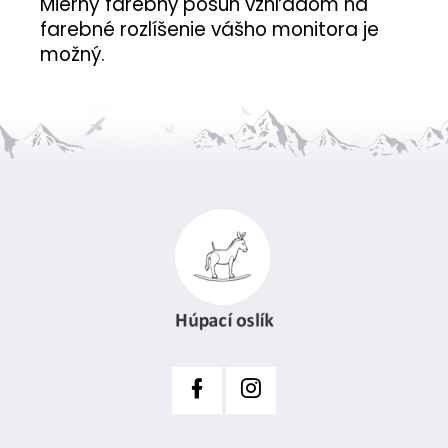
Mierny farebný posun vzhľadom na
farebné rozlíšenie vášho monitora je
možný.
Z
á
p
ä
t
i
e