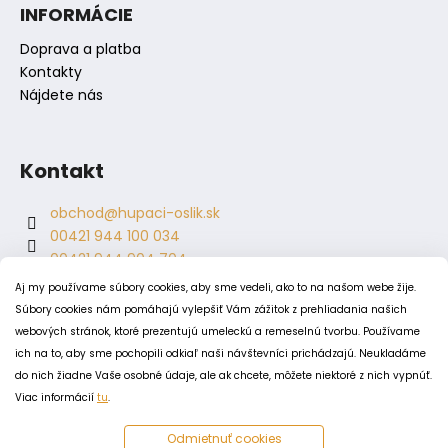
INFORMÁCIE
Doprava a platba
Kontakty
Nájdete nás
Kontakt
obchod
@
hupaci-oslik.sk
00421 944 100 034
00421 944 904 704
hupaci.oslik
Aj my používame súbory cookies, aby sme vedeli, ako to na našom webe žije.
dagmar.juricova
Súbory cookies nám pomáhajú vylepšiť Vám zážitok z prehliadania našich
webových stránok, ktoré prezentujú umeleckú a remeselnú tvorbu. Používame
ich na to, aby sme pochopili odkiaľ naši návštevníci prichádzajú. Neukladáme
PODMIENKY
do nich žiadne Vaše osobné údaje, ale ak chcete, môžete niektoré z nich vypnúť.
Obchodné podmienky
Viac informácií
tu
.
Odstúpenie od zmluvy
Odmietnuť cookies
Zásady spracovania a ochrany osobných údajov