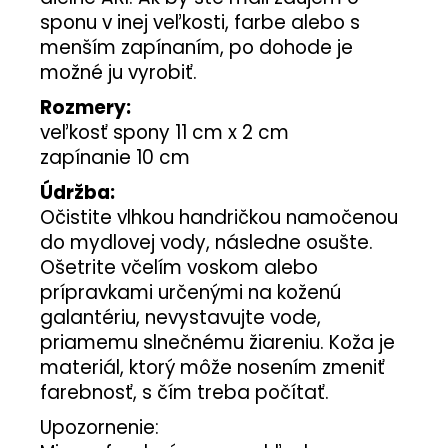
sponu v inej veľkosti, farbe alebo s
menším zapínaním, po dohode je
možné ju vyrobiť.
Rozmery:
veľkosť spony 11 cm x 2 cm
zapínanie 10 cm
Údržba:
Očistite vlhkou handričkou namočenou
do mydlovej vody, následne osušte.
Ošetrite včelím voskom alebo
prípravkami určenými na koženú
galantériu, nevystavujte vode,
priamemu slnečnému žiareniu. Koža je
materiál, ktorý môže nosením zmeniť
farebnosť, s čím treba počítať.
Upozornenie: