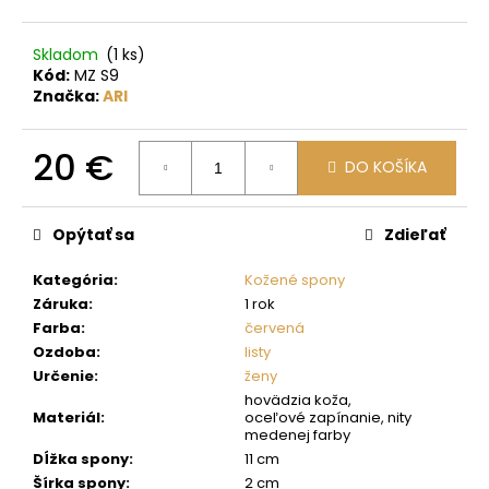
č
a
m
Skladom
(1 ks)
e
Kód:
MZ S9
Značka:
ARI
20 €
DO KOŠÍKA
Jednotková
cena:
Opýtať sa
Zdieľať
Kategória
:
Kožené spony
Záruka
:
1 rok
Farba
:
červená
Ozdoba
:
listy
Určenie
:
ženy
hovädzia koža,
Materiál
:
oceľové zapínanie, nity
medenej farby
Dĺžka spony
:
11 cm
Šírka spony
:
2 cm