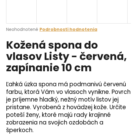
á
j
s
Priemerné
Neohodnotené
Podrobnosti hodnotenia
ť
hodnotenie
?
Kožená spona do
produktu
je
vlasov Listy - červená,
0,0
z
zapínanie 10 cm
5
hviezdičiek.
HĽADAŤ
Ľahká úzka spona má podmanivú červenú
farbu, ktorá Vám vo vlasoch vynikne. Povrch
O
je príjemne hladký, nežný motív listov jej
d
pristane. Vyrobená z hovädzej kože. Určite
p
poteší ženy, ktoré majú rady krajinné
o
zobrazenia na svojich ozdobách a
r
šperkoch.
ú